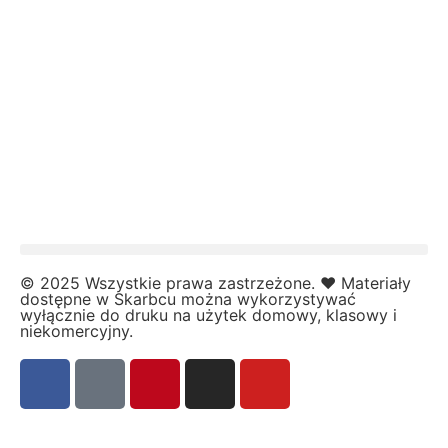
Kalendarz adwentowy
Kalendarze i planery
Karnawał
Kartki do odbijania
Karty Pracy
Karty ruchowe
Kolorowanki
↳ Kolorowanki XXL
Kolory
Kosmos
Kształty
© 2025 Wszystkie prawa zastrzeżone. ❤️ Materiały
dostępne w Skarbcu można wykorzystywać
L
wyłącznie do druku na użytek domowy, klasowy i
Labirynty i łamigłówki
niekomercyjny.
Lapbook
Lato
Laurki
Listopad