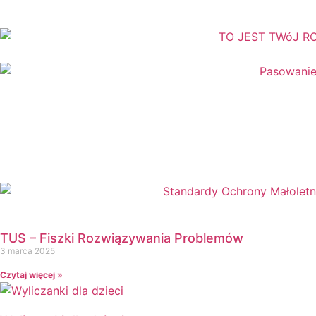
Dinozaury
Dni Tygodnia
Dni Typowe i Nietypowe
Dyplomy i certyfikaty
Dzień Babci
Dzień Babci i Dziadka
Dzień Bezpiecznego Internetu
Dzień Chłopaka
Dzień Dziadka
Dzień Dziecka
Dzień Dziewczynek
Dzień Dyni
Dzień Edukacji Narodowej
TUS – Fiszki Rozwiązywania Problemów
Dzień Kobiet
3 marca 2025
Dzień Kolorowej Skarpetki
Czytaj więcej »
Dzień Kota
Dzień kropki