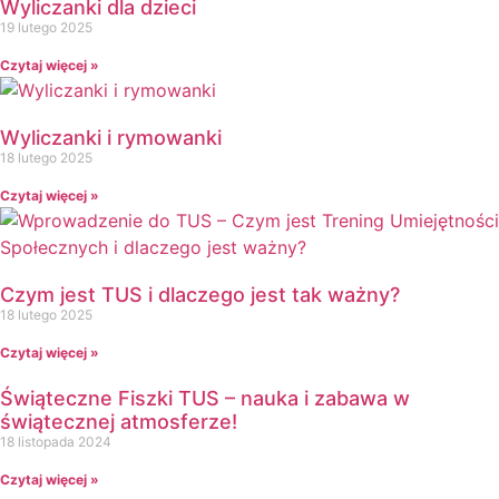
Wyliczanki dla dzieci
Dzień Kubusia Puchatka
19 lutego 2025
Dzień Mamy i Taty
Dzień Nauczyciela
Czytaj więcej »
Dzień Pluszowego Misia
Dzień Postaci z bajek
Wyliczanki i rymowanki
Dzień Przedszkolaka
18 lutego 2025
Dzień Pszczoły
Czytaj więcej »
Dzień Świadomości Autyzmu
Dzień Walki z Depresją
Dzień Zdrowego Śniadania
Czym jest TUS i dlaczego jest tak ważny?
Dzień Ziemi
18 lutego 2025
E
Ekologia
Czytaj więcej »
Emocje
Świąteczne Fiszki TUS – nauka i zabawa w
F
świątecznej atmosferze!
Ferie
18 listopada 2024
Fotobudka
Czytaj więcej »
G