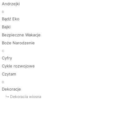
Andrzejki
B
Bądź Eko
Bajki
Bezpieczne Wakacje
Boże Narodzenie
C
Cyfry
Cykle rozwojowe
Czytam
D
Dekoracje
↳ Dekoracja wiosna
↳ Dekoracje Jesień
↳ Dekoracje lato
↳ Dekoracje na drzwi
↳ Dekoracje rozpoczęcie roku
↳ Dekoracje Zima