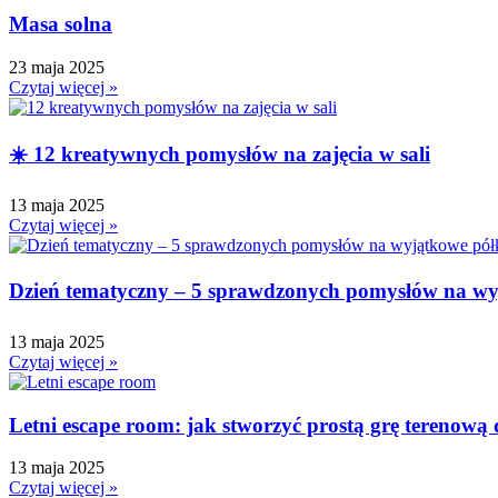
Dzień Edukacji Narodowej
Masa solna
Dzień Kobiet
23 maja 2025
Dzień Kolorowej Skarpetki
Czytaj więcej »
Dzień Kota
Dzień kropki
☀️ 12 kreatywnych pomysłów na zajęcia w sali
Dzień Kubusia Puchatka
Dzień Mamy i Taty
13 maja 2025
Dzień Nauczyciela
Czytaj więcej »
Dzień Pluszowego Misia
Dzień Postaci z bajek
Dzień tematyczny – 5 sprawdzonych pomysłów na wy
Dzień Przedszkolaka
Dzień Pszczoły
13 maja 2025
Dzień Świadomości Autyzmu
Czytaj więcej »
Dzień Walki z Depresją
Dzień Zdrowego Śniadania
Letni escape room: jak stworzyć prostą grę terenową d
Dzień Ziemi
13 maja 2025
E
Czytaj więcej »
Ekologia