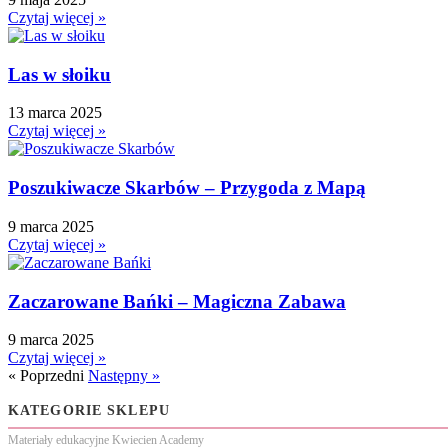
Czytaj więcej »
Las w słoiku
13 marca 2025
Czytaj więcej »
Poszukiwacze Skarbów – Przygoda z Mapą
9 marca 2025
Czytaj więcej »
Zaczarowane Bańki – Magiczna Zabawa
9 marca 2025
Czytaj więcej »
« Poprzedni
Następny »
KATEGORIE SKLEPU
Materiały edukacyjne Kwiecien Academy