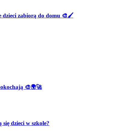
e dzieci zabiorą do domu 🎨🖌️
 pokochają 🎨🌍🚀
się dzieci w szkole?