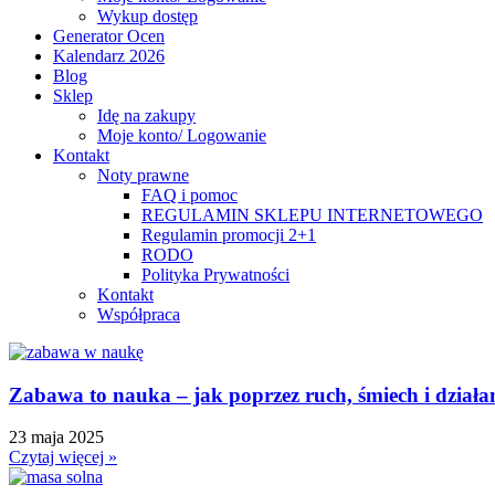
Wykup dostęp
Generator Ocen
Kalendarz 2026
Blog
Sklep
Idę na zakupy
Moje konto/ Logowanie
Kontakt
Noty prawne
FAQ i pomoc
REGULAMIN SKLEPU INTERNETOWEGO
Regulamin promocji 2+1
RODO
Polityka Prywatności
Kontakt
Współpraca
Zabawa to nauka – jak poprzez ruch, śmiech i dział
23 maja 2025
Czytaj więcej »