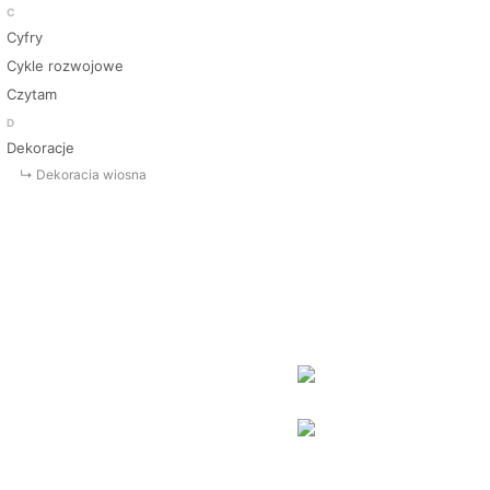
C
Cyfry
Cykle rozwojowe
Czytam
D
Dekoracje
↳ Dekoracja wiosna
↳ Dekoracje Jesień
↳ Dekoracje lato
↳ Dekoracje na drzwi
↳ Dekoracje rozpoczęcie roku
↳ Dekoracje Zima
Dinozaury
Dni Tygodnia
Dni Typowe i Nietypowe
Dyplomy i certyfikaty
Dzień Babci
Dzień Babci i Dziadka