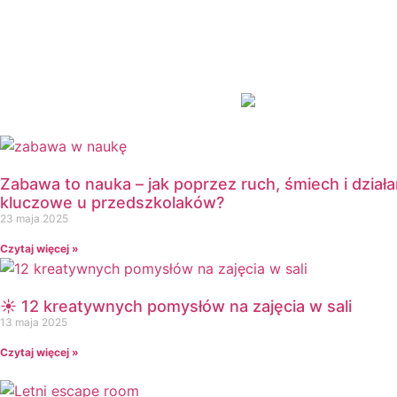
Dzień Bezpiecznego Internetu
Dzień Chłopaka
Dzień Dziadka
Dzień Dziecka
Dzień Dziewczynek
Dzień Dyni
Dzień Edukacji Narodowej
Dzień Kobiet
Zabawa to nauka – jak poprzez ruch, śmiech i dział
Dzień Kolorowej Skarpetki
kluczowe u przedszkolaków?
23 maja 2025
Dzień Kota
Dzień kropki
Czytaj więcej »
Dzień Kubusia Puchatka
Dzień Mamy i Taty
☀️ 12 kreatywnych pomysłów na zajęcia w sali
Dzień Nauczyciela
13 maja 2025
Dzień Pluszowego Misia
Czytaj więcej »
Dzień Postaci z bajek
Dzień Przedszkolaka