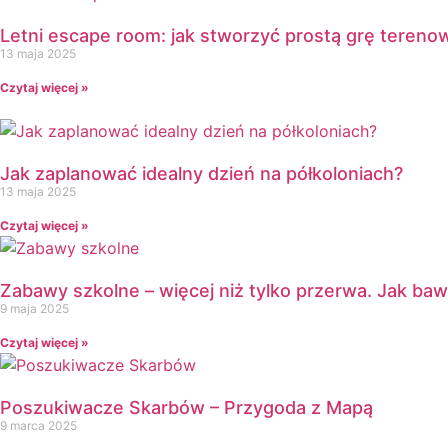
Dzień Pszczoły
Letni escape room: jak stworzyć prostą grę terenow
Dzień Świadomości Autyzmu
13 maja 2025
Dzień Walki z Depresją
Dzień Zdrowego Śniadania
Czytaj więcej »
Dzień Ziemi
E
Ekologia
Jak zaplanować idealny dzień na półkoloniach?
Emocje
13 maja 2025
F
Czytaj więcej »
Ferie
Fotobudka
Zabawy szkolne – więcej niż tylko przerwa. Jak bawi
G
9 maja 2025
Gazetki do druku
Girlandy
Czytaj więcej »
Girlandy na LATO
Grafomotoryka
Poszukiwacze Skarbów – Przygoda z Mapą
Grinch
9 marca 2025
Gry