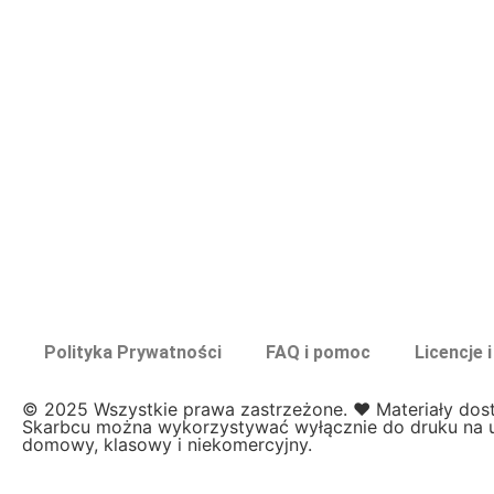
Kolorowanki
↳ Kolorowanki XXL
Kolory
Kosmos
Kształty
L
Labirynty i łamigłówki
Lapbook
Lato
Laurki
Listopad
Lupy
Polityka Prywatności
FAQ i pomoc
Licencje 
M
Magiczne słowa
© 2025 Wszystkie prawa zastrzeżone. ❤️ Materiały dos
Majowa łąka
Skarbcu można wykorzystywać wyłącznie do druku na 
domowy, klasowy i niekomercyjny.
Maluszki
Matematyka