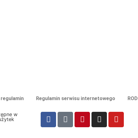
i regulamin
Regulamin serwisu internetowego
ROD
tępne w
użytek