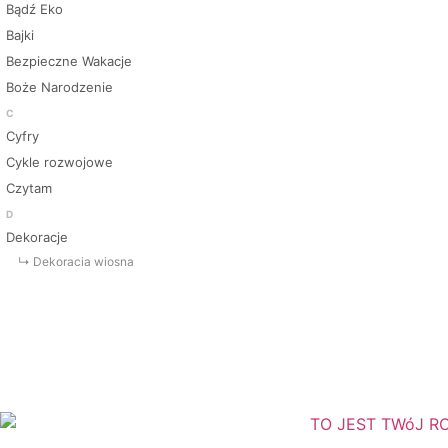
Bądź Eko
Bajki
Bezpieczne Wakacje
Boże Narodzenie
C
Cyfry
Cykle rozwojowe
Czytam
D
Dekoracje
↳ Dekoracja wiosna
↳ Dekoracje Jesień
↳ Dekoracje lato
↳ Dekoracje na drzwi
↳ Dekoracje rozpoczęcie roku
↳ Dekoracje Zima
Dinozaury
Dni Tygodnia