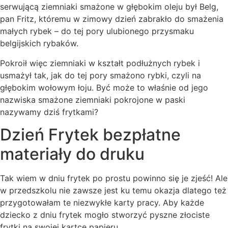
serwującą ziemniaki smażone w głębokim oleju był Belg,
pan Fritz, któremu w zimowy dzień zabrakło do smażenia
małych rybek – do tej pory ulubionego przysmaku
belgijskich rybaków.
Pokroił więc ziemniaki w kształt podłużnych rybek i
usmażył tak, jak do tej pory smażono rybki, czyli na
głębokim wołowym łoju. Być może to właśnie od jego
nazwiska smażone ziemniaki pokrojone w paski
nazywamy dziś frytkami?
Dzień Frytek bezpłatne
materiały do druku
Tak wiem w dniu frytek po prostu powinno się je zjeść! Ale
w przedszkolu nie zawsze jest ku temu okazja dlatego też
przygotowałam te niezwykłe karty pracy. Aby każde
dziecko z dniu frytek mogło stworzyć pyszne złociste
frytki na swojej kartce papieru.