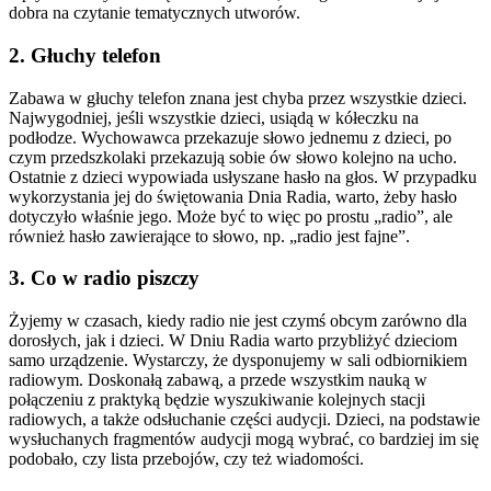
dobra na czytanie tematycznych utworów.
2. Głuchy telefon
Zabawa w głuchy telefon znana jest chyba przez wszystkie dzieci.
Najwygodniej, jeśli wszystkie dzieci, usiądą w kółeczku na
podłodze. Wychowawca przekazuje słowo jednemu z dzieci, po
czym przedszkolaki przekazują sobie ów słowo kolejno na ucho.
Ostatnie z dzieci wypowiada usłyszane hasło na głos. W przypadku
wykorzystania jej do świętowania Dnia Radia, warto, żeby hasło
dotyczyło właśnie jego. Może być to więc po prostu „radio”, ale
również hasło zawierające to słowo, np. „radio jest fajne”.
3. Co w radio piszczy
Żyjemy w czasach, kiedy radio nie jest czymś obcym zarówno dla
dorosłych, jak i dzieci. W Dniu Radia warto przybliżyć dzieciom
samo urządzenie. Wystarczy, że dysponujemy w sali odbiornikiem
radiowym. Doskonałą zabawą, a przede wszystkim nauką w
połączeniu z praktyką będzie wyszukiwanie kolejnych stacji
radiowych, a także odsłuchanie części audycji. Dzieci, na podstawie
wysłuchanych fragmentów audycji mogą wybrać, co bardziej im się
podobało, czy lista przebojów, czy też wiadomości.