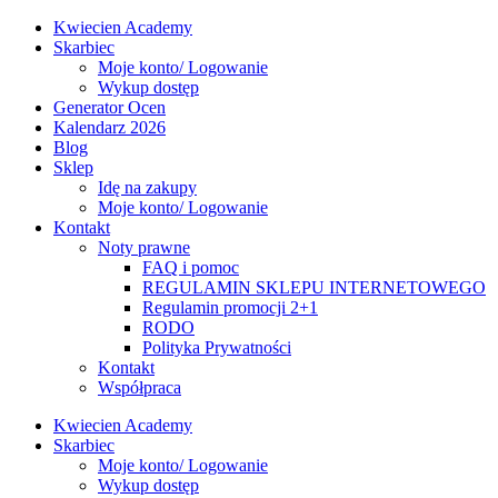
Kwiecien Academy
Skarbiec
Moje konto/ Logowanie
Wykup dostęp
Generator Ocen
Kalendarz 2026
Blog
Sklep
Idę na zakupy
Moje konto/ Logowanie
Kontakt
Noty prawne
FAQ i pomoc
REGULAMIN SKLEPU INTERNETOWEGO
Regulamin promocji 2+1
RODO
Polityka Prywatności
Kontakt
Współpraca
Kwiecien Academy
Skarbiec
Moje konto/ Logowanie
Wykup dostęp