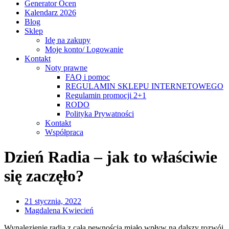
Generator Ocen
Kalendarz 2026
Blog
Sklep
Idę na zakupy
Moje konto/ Logowanie
Kontakt
Noty prawne
FAQ i pomoc
REGULAMIN SKLEPU INTERNETOWEGO
Regulamin promocji 2+1
RODO
Polityka Prywatności
Kontakt
Współpraca
Dzień Radia – jak to właściwie
się zaczęło?
21 stycznia, 2022
Magdalena Kwiecień
Wynalezienie radia z całą pewnością miało wpływ na dalszy rozwój