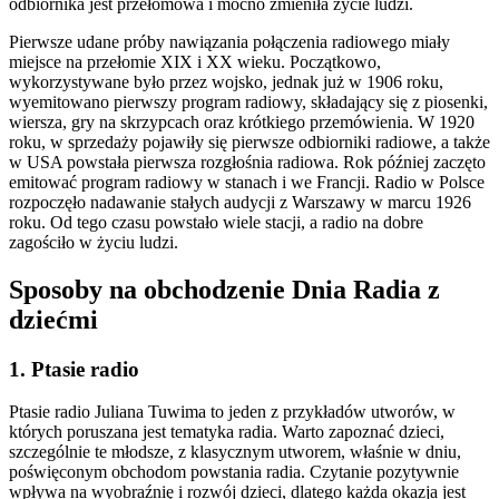
odbiornika jest przełomowa i mocno zmieniła życie ludzi.
Pierwsze udane próby nawiązania połączenia radiowego miały
miejsce na przełomie XIX i XX wieku. Początkowo,
wykorzystywane było przez wojsko, jednak już w 1906 roku,
wyemitowano pierwszy program radiowy, składający się z piosenki,
wiersza, gry na skrzypcach oraz krótkiego przemówienia. W 1920
roku, w sprzedaży pojawiły się pierwsze odbiorniki radiowe, a także
w USA powstała pierwsza rozgłośnia radiowa. Rok później zaczęto
emitować program radiowy w stanach i we Francji. Radio w Polsce
rozpoczęło nadawanie stałych audycji z Warszawy w marcu 1926
roku. Od tego czasu powstało wiele stacji, a radio na dobre
zagościło w życiu ludzi.
Sposoby na obchodzenie Dnia Radia z
dziećmi
1. Ptasie radio
Ptasie radio Juliana Tuwima to jeden z przykładów utworów, w
których poruszana jest tematyka radia. Warto zapoznać dzieci,
szczególnie te młodsze, z klasycznym utworem, właśnie w dniu,
poświęconym obchodom powstania radia. Czytanie pozytywnie
wpływa na wyobraźnię i rozwój dzieci, dlatego każda okazja jest