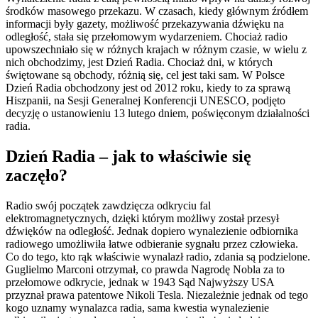
środków masowego przekazu. W czasach, kiedy głównym źródłem
informacji były gazety, możliwość przekazywania dźwięku na
odległość, stała się przełomowym wydarzeniem. Chociaż radio
upowszechniało się w różnych krajach w różnym czasie, w wielu z
nich obchodzimy, jest Dzień Radia. Chociaż dni, w których
świętowane są obchody, różnią się, cel jest taki sam. W Polsce
Dzień Radia obchodzony jest od 2012 roku, kiedy to za sprawą
Hiszpanii, na Sesji Generalnej Konferencji UNESCO, podjęto
decyzję o ustanowieniu 13 lutego dniem, poświęconym działalności
radia.
Dzień Radia – jak to właściwie się
zaczęło?
Radio swój początek zawdzięcza odkryciu fal
elektromagnetycznych, dzięki którym możliwy został przesył
dźwięków na odległość. Jednak dopiero wynalezienie odbiornika
radiowego umożliwiła łatwe odbieranie sygnału przez człowieka.
Co do tego, kto rąk właściwie wynalazł radio, zdania są podzielone.
Guglielmo Marconi otrzymał, co prawda Nagrodę Nobla za to
przełomowe odkrycie, jednak w 1943 Sąd Najwyższy USA
przyznał prawa patentowe Nikoli Tesla. Niezależnie jednak od tego
kogo uznamy wynalazca radia, sama kwestia wynalezienie