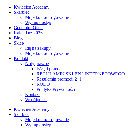
Kwiecien Academy
Skarbiec
Moje konto/ Logowanie
Wykup dostęp
Generator Ocen
Kalendarz 2026
Blog
Sklep
Idę na zakupy
Moje konto/ Logowanie
Kontakt
Noty prawne
FAQ i pomoc
REGULAMIN SKLEPU INTERNETOWEGO
Regulamin promocji 2+1
RODO
Polityka Prywatności
Kontakt
Współpraca
Kwiecien Academy
Skarbiec
Moje konto/ Logowanie
Wykup dostęp