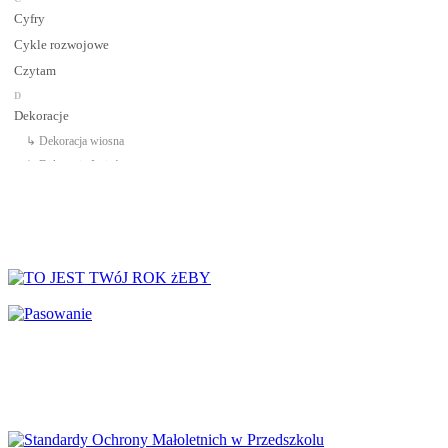
Cyfry
Cykle rozwojowe
Czytam
D
Dekoracje
↳ Dekoracja wiosna
↳ Dekoracje Jesień
↳ Dekoracje lato
↳ Dekoracje na drzwi
↳ Dekoracje rozpoczęcie roku
↳ Dekoracje Zima
Dinozaury
Dni Tygodnia
Dni Typowe i Nietypowe
Dyplomy i certyfikaty
Dzień Babci
Dzień Babci i Dziadka
Dzień Bezpiecznego Internetu