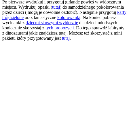
Po pierwsze wydrukuj i przygotuj girlandę powieś w widocznym
miejscu. Wydrukuj opaski (
tutaj
) do samodzielnego pokolorowania
przez dzieci ( mogą je dowolnie ozdobić). Następnie przygotuj
karty
trójdzielone
oraz fantastyczne
kolorowanki
. Na koniec pobierz
wycinanki z
dziećmi starszymi wybierz te
dla dzieci młodszych
koniecznie skorzystaj z
tych propozycji
. Do tego sprawdź labirynty
z dinozaurami jakie znajdziesz tutaj. Możesz też skorzystać z mini
pakietu który przygotowany jest
tutaj
.