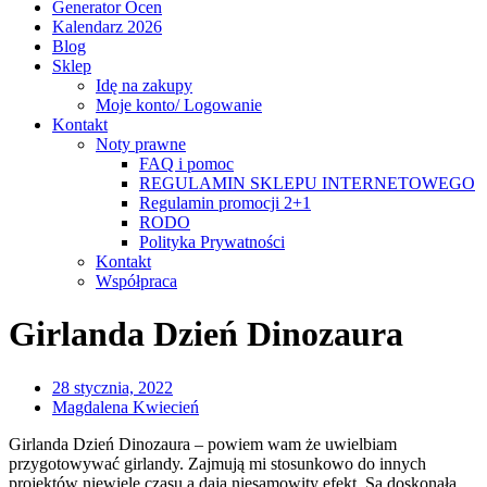
Generator Ocen
Kalendarz 2026
Blog
Sklep
Idę na zakupy
Moje konto/ Logowanie
Kontakt
Noty prawne
FAQ i pomoc
REGULAMIN SKLEPU INTERNETOWEGO
Regulamin promocji 2+1
RODO
Polityka Prywatności
Kontakt
Współpraca
Girlanda Dzień Dinozaura
28 stycznia, 2022
Magdalena Kwiecień
Girlanda Dzień Dinozaura – powiem wam że uwielbiam
przygotowywać girlandy. Zajmują mi stosunkowo do innych
projektów niewiele czasu a dają niesamowity efekt. Są doskonałą