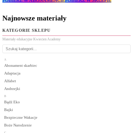
POBIERZ W ABONAMENCIE
POBIERZ W SKLEPIE
Najnowsze materiały
KATEGORIE SKLEPU
Materiały edukacyjne Kwiecien Academy
A
Abonament skarbiec
Adaptacja
Alfabet
Andrzejki
B
Bądź Eko
Bajki
Bezpieczne Wakacje
Boże Narodzenie
C