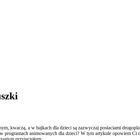
szki
, kwaczą, a w bajkach dla dzieci są zazwyczaj postaciami drugoplan
j w programach animowanych dla dzieci? W tym artykule opowiem Ci o
zastym przyjaciołom: