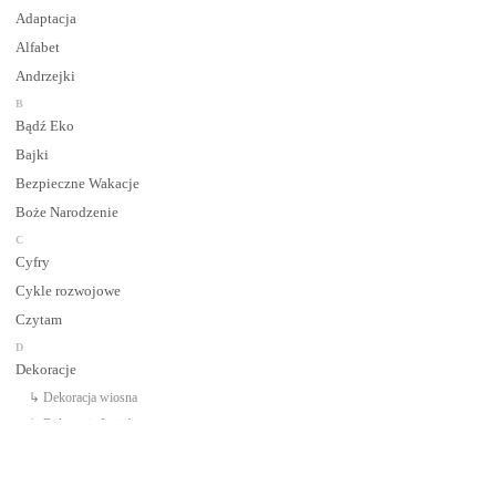
Adaptacja
Alfabet
Andrzejki
B
Bądź Eko
Bajki
Bezpieczne Wakacje
Boże Narodzenie
C
Cyfry
Cykle rozwojowe
Czytam
D
Dekoracje
↳ Dekoracja wiosna
↳ Dekoracje Jesień
↳ Dekoracje lato
↳ Dekoracje na drzwi