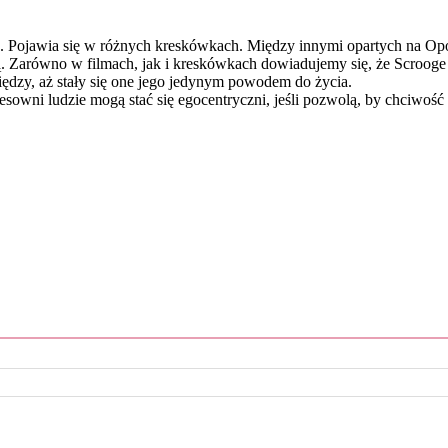
. Pojawia się w różnych kreskówkach. Między innymi opartych na Opow
osą. Zarówno w filmach, jak i kreskówkach dowiadujemy się, że Scrooge
iędzy, aż stały się one jego jedynym powodem do życia.
owni ludzie mogą stać się egocentryczni, jeśli pozwolą, by chciwość 