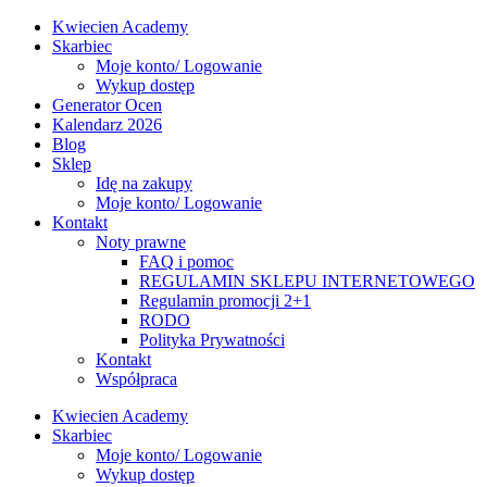
Kwiecien Academy
Skarbiec
Moje konto/ Logowanie
Wykup dostęp
Generator Ocen
Kalendarz 2026
Blog
Sklep
Idę na zakupy
Moje konto/ Logowanie
Kontakt
Noty prawne
FAQ i pomoc
REGULAMIN SKLEPU INTERNETOWEGO
Regulamin promocji 2+1
RODO
Polityka Prywatności
Kontakt
Współpraca
Kwiecien Academy
Skarbiec
Moje konto/ Logowanie
Wykup dostęp