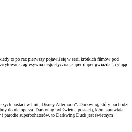
edy to po raz pierwszy pojawił się w serii krótkich filmów pod
 zirytowana, agresywna i egoistyczna „super-duper gwiazda”, cytując
ejszych postaci w linii „Disney Afternoon”. Darkwing, który pochodzi
bny do nietoperza. Darkwing był świetną postacią, która sprawiała
ów i parodie superbohaterów, to Darkwing Duck jest świetnym