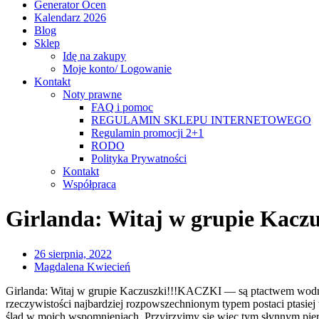
Generator Ocen
Kalendarz 2026
Blog
Sklep
Idę na zakupy
Moje konto/ Logowanie
Kontakt
Noty prawne
FAQ i pomoc
REGULAMIN SKLEPU INTERNETOWEGO
Regulamin promocji 2+1
RODO
Polityka Prywatności
Kontakt
Współpraca
Girlanda: Witaj w grupie Kaczu
26 sierpnia, 2022
Magdalena Kwiecień
Girlanda: Witaj w grupie Kaczuszki!!!KACZKI — są ptactwem wodnym
rzeczywistości najbardziej rozpowszechnionym typem postaci ptasie
ślad w moich wspomnieniach. Przyjrzyjmy się więc tym słynnym pier