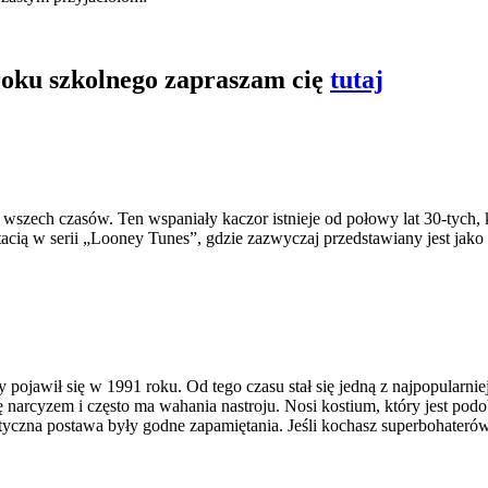
 roku szkolnego zapraszam cię
tutaj
szech czasów. Ten wspaniały kaczor istnieje od połowy lat 30-tych, ki
acią w serii „Looney Tunes”, gdzie zazwyczaj przedstawiany jest jako
 pojawił się w 1991 roku. Od tego czasu stał się jedną z najpopularni
 narcyzem i często ma wahania nastroju. Nosi kostium, który jest podo
astyczna postawa były godne zapamiętania. Jeśli kochasz superbohater