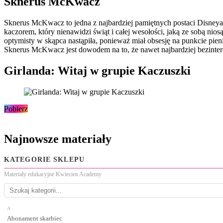
Sknerus McKwacz
Sknerus McKwacz to jedna z najbardziej pamiętnych postaci Disneya
kaczorem, który nienawidzi świąt i całej wesołości, jaką ze sobą ni
optymisty w skąpca nastąpiła, ponieważ miał obsesję na punkcie pien
Sknerus McKwacz jest dowodem na to, że nawet najbardziej bezinteres
Girlanda: Witaj w grupie Kaczuszki
Pobierz
Najnowsze materiały
KATEGORIE SKLEPU
Materiały edukacyjne Kwiecien Academy
A
Abonament skarbiec