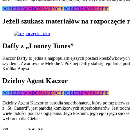
POBIERZ W ABONAMENCIE
POBIERZ W SKLEPIE
Jeżeli szukasz materiałów na rozpoczęcie
Daffy z „Looney Tunes”
Kaczor Daffy to jedna z najpopularniejszych postaci kreskówkowych w
szyldem „Zwariowane Melodie”. Później Daffy stał się regularną post
Królika Bugsa.
Dzielny Agent Kaczor
POBIERZ W ABONAMENCIE
POBIERZ W SKLEPIE
Dzielny Agent Kaczor to parodia superbohatera, który po raz pierwszy
z „St. Canard”, jest parodią komiksowych superbohaterów. Jest trochę
wiele radości podczas oglądania. Jego kostium, jego ego i jego sark
wyborem dla Ciebie.