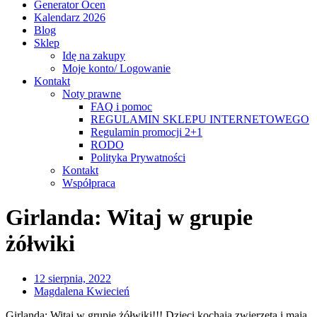
Generator Ocen
Kalendarz 2026
Blog
Sklep
Idę na zakupy
Moje konto/ Logowanie
Kontakt
Noty prawne
FAQ i pomoc
REGULAMIN SKLEPU INTERNETOWEGO
Regulamin promocji 2+1
RODO
Polityka Prywatności
Kontakt
Współpraca
Girlanda: Witaj w grupie
żółwiki
12 sierpnia, 2022
Magdalena Kwiecień
Girlanda: Witaj w grupie żółwiki!!! Dzieci kochają zwierzęta i mają