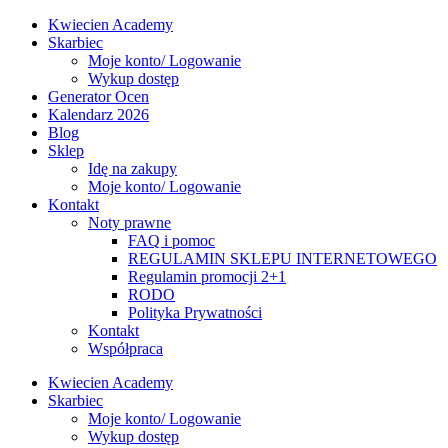
Kwiecien Academy
Skarbiec
Moje konto/ Logowanie
Wykup dostęp
Generator Ocen
Kalendarz 2026
Blog
Sklep
Idę na zakupy
Moje konto/ Logowanie
Kontakt
Noty prawne
FAQ i pomoc
REGULAMIN SKLEPU INTERNETOWEGO
Regulamin promocji 2+1
RODO
Polityka Prywatności
Kontakt
Współpraca
Kwiecien Academy
Skarbiec
Moje konto/ Logowanie
Wykup dostęp