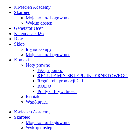
Kwiecien Academy
Skarbiec
Moje konto/ Logowanie
Wykup dostęp
Generator Ocen
Kalendarz 2026
Blog
Sklep
Idę na zakupy
Moje konto/ Logowanie
Kontakt
Noty prawne
FAQ i pomoc
REGULAMIN SKLEPU INTERNETOWEGO
Regulamin promocji 2+1
RODO
Polityka Prywatności
Kontakt
Współpraca
Kwiecien Academy
Skarbiec
Moje konto/ Logowanie
Wykup dostęp