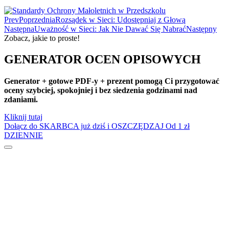
Dzień Bezpiecznego Internetu
Prev
Poprzednia
Rozsądek w Sieci: Udostępniaj z Głową
Dzień Chłopaka
Następna
Uważność w Sieci: Jak Nie Dawać Się Nabrać
Następny
Zobacz, jakie to proste!
Dzień Dziadka
Dzień Dziecka
GENERATOR OCEN OPISOWYCH
Dzień Dziewczynek
Dzień Dyni
Generator + gotowe PDF-y + prezent pomogą Ci przygotować
oceny szybciej, spokojniej i bez siedzenia godzinami nad
Dzień Edukacji Narodowej
zdaniami.
Dzień Kobiet
Kliknij tutaj
Dzień Kolorowej Skarpetki
Dołącz do SKARBCA już dziś i OSZCZĘDZAJ
Od 1 zł
Dzień Kota
DZIENNIE
Dzień kropki
Dzień Kubusia Puchatka
Dzień Mamy i Taty
Dzień Nauczyciela
Dzień Pluszowego Misia
Dzień Postaci z bajek
Dzień Przedszkolaka