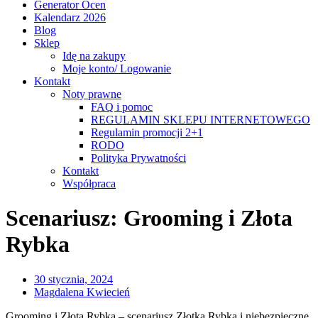
Generator Ocen
Kalendarz 2026
Blog
Sklep
Idę na zakupy
Moje konto/ Logowanie
Kontakt
Noty prawne
FAQ i pomoc
REGULAMIN SKLEPU INTERNETOWEGO
Regulamin promocji 2+1
RODO
Polityka Prywatności
Kontakt
Współpraca
Scenariusz: Grooming i Złota
Rybka
30 stycznia, 2024
Magdalena Kwiecień
Grooming i Złota Rybka – scenariusz Złotka Rybka i niebezpieczne