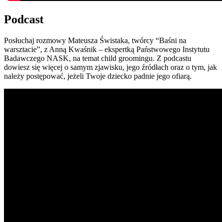
Podcast
Posłuchaj rozmowy Mateusza Świstaka, twórcy “Baśni na
warsztacie”, z Anną Kwaśnik – ekspertką Państwowego Instytutu
Badawczego NASK, na temat child groomingu. Z podcastu
dowiesz się więcej o samym zjawisku, jego źródłach oraz o tym, jak
należy postępować, jeżeli Twoje dziecko padnie jego ofiarą.