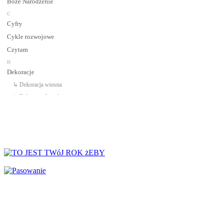
Boże Narodzenie
C
Cyfry
Cykle rozwojowe
Czytam
D
Dekoracje
↳ Dekoracja wiosna
↳ Dekoracje Jesień
↳ Dekoracje lato
↳ Dekoracje na drzwi
↳ Dekoracje rozpoczęcie roku
↳ Dekoracje Zima
Dinozaury
Dni Tygodnia
Dni Typowe i Nietypowe
Dyplomy i certyfikaty
Dzień Babci
Dzień Babci i Dziadka