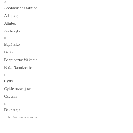
A
Abonament skarbiec
Adaptacja
Alfabet
Andrzejki
B
Bądź Eko
Bajki
Bezpieczne Wakacje
Boże Narodzenie
C
Cyfry
Cykle rozwojowe
Czytam
D
Dekoracje
↳ Dekoracja wiosna
↳ Dekoracje Jesień
↳ Dekoracje lato