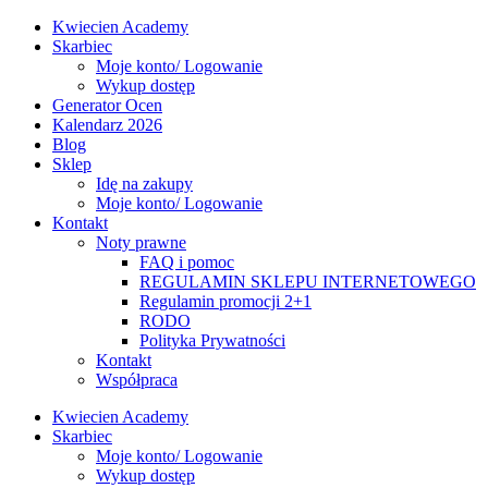
Kwiecien Academy
Skarbiec
Moje konto/ Logowanie
Wykup dostęp
Generator Ocen
Kalendarz 2026
Blog
Sklep
Idę na zakupy
Moje konto/ Logowanie
Kontakt
Noty prawne
FAQ i pomoc
REGULAMIN SKLEPU INTERNETOWEGO
Regulamin promocji 2+1
RODO
Polityka Prywatności
Kontakt
Współpraca
Kwiecien Academy
Skarbiec
Moje konto/ Logowanie
Wykup dostęp