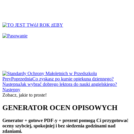
↳ Dekoracje na drzwi
↳ Dekoracje rozpoczęcie roku
↳ Dekoracje Zima
Dinozaury
Dni Tygodnia
Dni Typowe i Nietypowe
Dyplomy i certyfikaty
Dzień Babci
Dzień Babci i Dziadka
Dzień Bezpiecznego Internetu
Prev
Poprzednia
Co zyskasz po kursie opiekuna dziennego?
Dzień Chłopaka
Następna
Jak wybrać dobrego lektora do nauki angielskiego?
Następny
Dzień Dziadka
Zobacz, jakie to proste!
Dzień Dziecka
Dzień Dziewczynek
GENERATOR OCEN OPISOWYCH
Dzień Dyni
Generator + gotowe PDF-y + prezent pomogą Ci przygotować
Dzień Edukacji Narodowej
oceny szybciej, spokojniej i bez siedzenia godzinami nad
Dzień Kobiet
zdaniami.