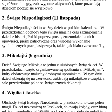
się różnorodne gry, zabawy, oraz aktywności, które pozwalają
dzieciom poczuć się wyjątkowo.
2. Święto Niepodległości (11 listopada)
Święto Niepodległości to ważny dzień w polskim kalendarzu. W
przedszkolach obchody tego święta mają na celu zaznajomienie
dzieci z historią Polski poprzez proste, zrozumiałe dla nich
opowieści, pieśni patriotyczne oraz wspólne wykonanie
symbolicznych prac plastycznych, takich jak biało-czerwone flagi.
3. Mikołajki (6 grudnia)
Dzień Świętego Mikołaja to jedno z ulubionych świąt dzieci. W
przedszkolach często organizowane są spotkania z „Mikołajem”,
który obdarowuje maluchy drobnymi upominkami. W tym dniu
dzieci ubierają się na czerwono, zakładają mikołajkowe czapki, a
sale przedszkolne pełne są świątecznych dekoracji.
4. Wigilia i Jasełka
Obchody świąt Bożego Narodzenia w przedszkolu to czas pełen
magii. Dzieci uczestniczą w Jasełkach, śpiewają kolędy, oraz biorą
udział w symbolicznej Wigilii, podczas której dzielą się opłatkiem i