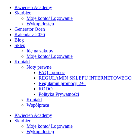
Kwiecien Academy
Skarbiec
Moje konto/ Logowanie
Wykup dostęp
Generator Ocen
Kalendarz 2026
Blog
Sklep
Idę na zakupy
Moje konto/ Logowanie
Kontakt
Noty prawne
FAQ i pomoc
REGULAMIN SKLEPU INTERNETOWEGO
Regulamin promocji 2+1
RODO
Polityka Prywatności
Kontakt
Współpraca
Kwiecien Academy
Skarbiec
Moje konto/ Logowanie
Wykup dostęp