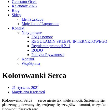
Generator Ocen
Kalendarz 2026
Blog
Sklep
Idę na zakupy
Moje konto/ Logowanie
Kontakt
Noty prawne
FAQ i pomoc
REGULAMIN SKLEPU INTERNETOWEGO
Regulamin promocji 2+1
RODO
Polityka Prywatności
Kontakt
Współpraca
Kolorowanki Serca
21 stycznia, 2021
Magdalena Kwiecień
Kolorowanki Serca — serce niesie tak wiele emocji. Śmiejemy się,
płaczemy, gniewamy się, czujemy się szczęśliwi i smutni, wszystko
z powodu naszych serc.