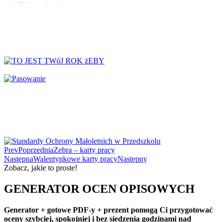
↳ Dekoracje Jesień
↳ Dekoracje lato
↳ Dekoracje na drzwi
↳ Dekoracje rozpoczęcie roku
↳ Dekoracje Zima
Dinozaury
Dni Tygodnia
Dni Typowe i Nietypowe
Dyplomy i certyfikaty
Dzień Babci
Dzień Babci i Dziadka
Dzień Bezpiecznego Internetu
Prev
Poprzednia
Zebra – karty pracy
Dzień Chłopaka
Następna
Walentynkowe karty pracy
Następny
Zobacz, jakie to proste!
Dzień Dziadka
Dzień Dziecka
GENERATOR OCEN OPISOWYCH
Dzień Dziewczynek
Dzień Dyni
Generator + gotowe PDF-y + prezent pomogą Ci przygotować
oceny szybciej, spokojniej i bez siedzenia godzinami nad
Dzień Edukacji Narodowej