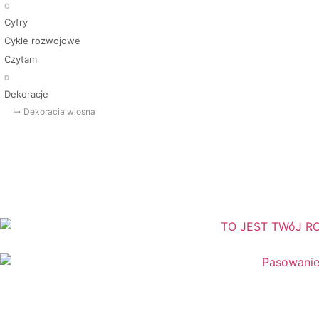
C
Cyfry
Cykle rozwojowe
Czytam
D
Dekoracje
↳ Dekoracja wiosna
↳ Dekoracje Jesień
↳ Dekoracje lato
↳ Dekoracje na drzwi
↳ Dekoracje rozpoczęcie roku
↳ Dekoracje Zima
Dinozaury
Dni Tygodnia
Dni Typowe i Nietypowe
Dyplomy i certyfikaty
Dzień Babci
Dzień Babci i Dziadka