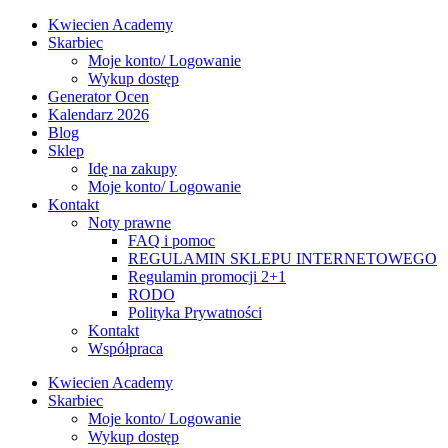
Kwiecien Academy
Skarbiec
Moje konto/ Logowanie
Wykup dostęp
Generator Ocen
Kalendarz 2026
Blog
Sklep
Idę na zakupy
Moje konto/ Logowanie
Kontakt
Noty prawne
FAQ i pomoc
REGULAMIN SKLEPU INTERNETOWEGO
Regulamin promocji 2+1
RODO
Polityka Prywatności
Kontakt
Współpraca
Kwiecien Academy
Skarbiec
Moje konto/ Logowanie
Wykup dostęp