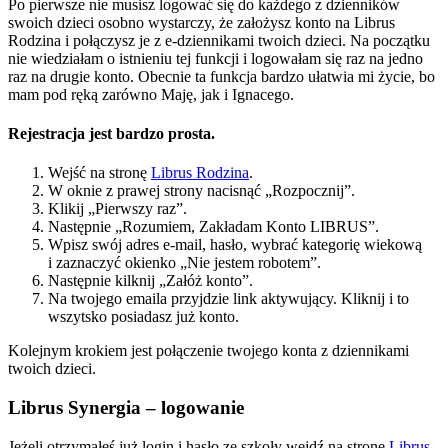
Po pierwsze nie musisz logować się do każdego z dzienników
swoich dzieci osobno wystarczy, że założysz konto na Librus
Rodzina i połączysz je z e-dziennikami twoich dzieci. Na początku
nie wiedziałam o istnieniu tej funkcji i logowałam się raz na jedno
raz na drugie konto. Obecnie ta funkcja bardzo ułatwia mi życie, bo
mam pod ręką zarówno Maję, jak i Ignacego.
Rejestracja jest bardzo prosta.
Wejść na stronę
Librus Rodzina
.
W oknie z prawej strony nacisnąć „Rozpocznij”.
Klikij „Pierwszy raz”.
Następnie „Rozumiem, Zakładam Konto LIBRUS”.
Wpisz swój adres e-mail, hasło, wybrać kategorię wiekową
i zaznaczyć okienko „Nie jestem robotem”.
Następnie kilknij „Załóż konto”.
Na twojego emaila przyjdzie link aktywujący. Kliknij i to
wszytsko posiadasz już konto.
Kolejnym krokiem jest połączenie twojego konta z dziennikami
twoich dzieci.
Librus Synergia – logowanie
Jeżeli otrzymałeś już login i hasło ze szkoły wejdź na stronę
Librus