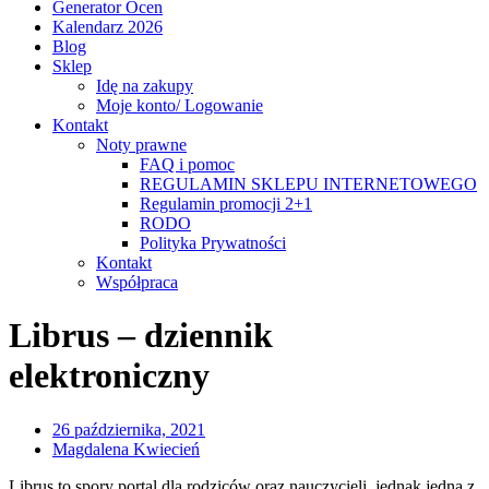
Generator Ocen
Kalendarz 2026
Blog
Sklep
Idę na zakupy
Moje konto/ Logowanie
Kontakt
Noty prawne
FAQ i pomoc
REGULAMIN SKLEPU INTERNETOWEGO
Regulamin promocji 2+1
RODO
Polityka Prywatności
Kontakt
Współpraca
Librus – dziennik
elektroniczny
26 października, 2021
Magdalena Kwiecień
Librus to spory portal dla rodziców oraz nauczycieli, jednak jedną z