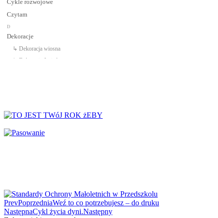
Cykle rozwojowe
Czytam
D
Dekoracje
↳ Dekoracja wiosna
↳ Dekoracje Jesień
↳ Dekoracje lato
↳ Dekoracje na drzwi
↳ Dekoracje rozpoczęcie roku
↳ Dekoracje Zima
Dinozaury
Dni Tygodnia
Dni Typowe i Nietypowe
Dyplomy i certyfikaty
Dzień Babci
Dzień Babci i Dziadka
Dzień Bezpiecznego Internetu
Prev
Poprzednia
Weź to co potrzebujesz – do druku
Dzień Chłopaka
Następna
Cykl życia dyni.
Następny