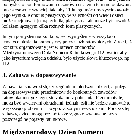
pomyśleć o poinformowaniu uczniów i ustaleniu terminu oddawania
prac stosownie szybciej, tak, aby 11 lutego móc uroczyście ogłosić
jego wyniki. Konkurs plastyczny, w zależności od wieku dzieci,
może obejmować jedną technikę plastyczną, ale może być również
kolażem łączącym kilka różnych form plastycznych.
Innym pomysłem na konkurs, jest wymyślenie wierszyka o
tematyce niesienia pomocy czy pracy służb ratowniczych. Z racji, iż
konkurs organizowany jest w ramach obchodów
Międzynarodowego Dnia Numeru Ratunkowego 112, warto, aby
jako kryterium wzięcia udziału, było użycie słowa kluczowego, np.
112.
3. Zabawa w dopasowywanie
Zabawa ta, sprawdzi się szczególnie u młodszych dzieci, a polega
na dopasowywaniu przedmiotów do konkretnych zawodów –
ratownika medycznego, strażaka oraz policjanta. Przedmioty te,
mogą być wyciętymi obrazkami, jednak jeśli nie będzie stanowić to
większego problemu — wypożyczonymi rekwizytami. Podczas tej
zabawy, dzieci mogą poznać także sygnały wydawane przez
poszczególne pojazdy ratunkowe.
Międzynarodowy Dzień Numeru