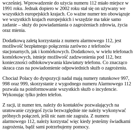
wcześniej. Wprowadzenie do użycia numeru 112 miało miejsce w
1991 roku. Jednak dopiero w 2002 roku stał się on używany we
wszystkich europejskich krajach. Co ważne numer ten obowiązuje
we wszystkich krajach europejskich i wszędzie ma takie samo
zadanie – służy do powiadamiania o zagrożeniach zdrowia, życia
oraz mienia.
Dodatkową zaletą korzystania z numeru alarmowego 112, jest
możliwość bezpłatnego połączenia zarówno z telefonów
stacjonarnych, jak i komórkowych. Dodatkowo, w wielu telefonach
komórkowych, istnieje możliwość zadzwonienia pod 112, bez
konieczności odblokowywania klawiatury telefonu. Co znacząco
skraca czas na powiadomienie odpowiednich służb o zagrożeniu.
Chociaż Polacy do dyspozycji nadal mają numery ratunkowe 997,
998 oraz 999, skorzystanie z wygodnego numeru Alarmowego 112
pozwala na poinformowanie wszystkich służb o incydencie.
Wykonując tylko jeden telefon.
Z racji, iż numer ten, należy do kontaktów pozwalających na
uratowanie czyjegoś życia bezwzględnie nie należy wykonywać
próbnych połączeń, jeśli nic nam nie zagraża. Z numeru
alarmowego 112, należy korzystać więc kiedy jesteśmy świadkami
zagrożenia, bądź sami potrzebujemy pomocy.