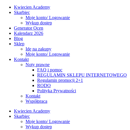
Kwiecien Academy
Skarbiec
Moje konto/ Logowanie
Wykup dostęp
Generator Ocen
Kalendarz 2026
Blog
Sklep
Idę na zakupy
Moje konto/ Logowanie
Kontakt
Noty prawne
FAQ i pomoc
REGULAMIN SKLEPU INTERNETOWEGO
Regulamin promocji 2+1
RODO
Polityka Prywatności
Kontakt
Współpraca
Kwiecien Academy
Skarbiec
Moje konto/ Logowanie
Wykup dostęp