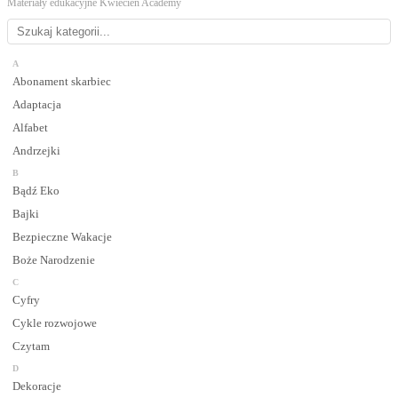
Materiały edukacyjne Kwiecien Academy
A
Abonament skarbiec
Adaptacja
Alfabet
Andrzejki
B
Bądź Eko
Bajki
Bezpieczne Wakacje
Boże Narodzenie
C
Cyfry
Cykle rozwojowe
Czytam
D
Dekoracje