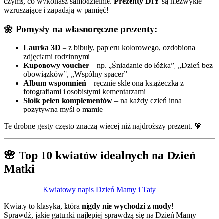
czymś, co wykonasz samodzielnie.
Prezenty DIY
są niezwykle
wzruszające i zapadają w pamięć!
🌼 Pomysły na własnoręczne prezenty:
Laurka 3D
– z bibuły, papieru kolorowego, ozdobiona
zdjęciami rodzinnymi
Kuponowy voucher
– np. „Śniadanie do łóżka”, „Dzień bez
obowiązków”, „Wspólny spacer”
Album wspomnień
– ręcznie sklejona książeczka z
fotografiami i osobistymi komentarzami
Słoik pełen komplementów
– na każdy dzień inna
pozytywna myśl o mamie
Te drobne gesty często znaczą więcej niż najdroższy prezent. 💖
🌸 Top 10 kwiatów idealnych na Dzień
Matki
Kwiatowy napis Dzień Mamy i Taty
Kwiaty to klasyka, która
nigdy nie wychodzi z mody
!
Sprawdź, jakie gatunki najlepiej sprawdzą się na Dzień Mamy