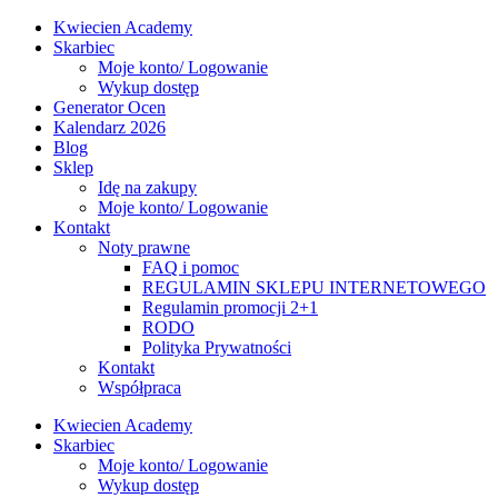
Kwiecien Academy
Skarbiec
Moje konto/ Logowanie
Wykup dostęp
Generator Ocen
Kalendarz 2026
Blog
Sklep
Idę na zakupy
Moje konto/ Logowanie
Kontakt
Noty prawne
FAQ i pomoc
REGULAMIN SKLEPU INTERNETOWEGO
Regulamin promocji 2+1
RODO
Polityka Prywatności
Kontakt
Współpraca
Kwiecien Academy
Skarbiec
Moje konto/ Logowanie
Wykup dostęp