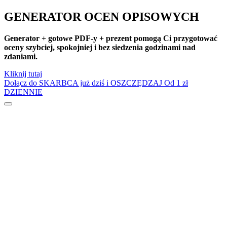
Dzień Dziewczynek
GENERATOR OCEN OPISOWYCH
Dzień Dyni
Generator + gotowe PDF-y + prezent pomogą Ci przygotować
Dzień Edukacji Narodowej
oceny szybciej, spokojniej i bez siedzenia godzinami nad
Dzień Kobiet
zdaniami.
Dzień Kolorowej Skarpetki
Kliknij tutaj
Dzień Kota
Dołącz do SKARBCA już dziś i OSZCZĘDZAJ
Od 1 zł
DZIENNIE
Dzień kropki
Dzień Kubusia Puchatka
Dzień Mamy i Taty
Dzień Nauczyciela
Dzień Pluszowego Misia
Dzień Postaci z bajek
Dzień Przedszkolaka
Dzień Pszczoły
Dzień Świadomości Autyzmu
Dzień Walki z Depresją
Dzień Zdrowego Śniadania