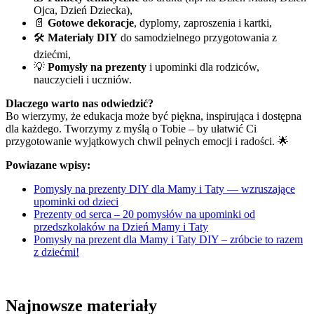
Ojca, Dzień Dziecka),
📄
Gotowe dekoracje
, dyplomy, zaproszenia i kartki,
🛠️
Materiały DIY
do samodzielnego przygotowania z
dziećmi,
💡
Pomysły na prezenty
i upominki dla rodziców,
nauczycieli i uczniów.
Dlaczego warto nas odwiedzić?
Bo wierzymy, że edukacja może być piękna, inspirująca i dostępna
dla każdego. Tworzymy z myślą o Tobie – by ułatwić Ci
przygotowanie wyjątkowych chwil pełnych emocji i radości. 🌟
Powiazane wpisy:
Pomysły na prezenty DIY dla Mamy i Taty — wzruszające
upominki od dzieci
Prezenty od serca – 20 pomysłów na upominki od
przedszkolaków na Dzień Mamy i Taty
Pomysły na prezent dla Mamy i Taty DIY – zróbcie to razem
z dziećmi!
Najnowsze materiały