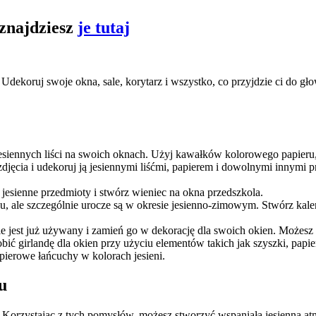
 znajdziesz
je tutaj
a. Udekoruj swoje okna, sale, korytarz i wszystko, co przyjdzie ci d
 jesiennych liści na swoich oknach. Użyj kawałków kolorowego papieru
jęcia i udekoruj ją jesiennymi liśćmi, papierem i dowolnymi innymi pr
jesienne przedmioty i stwórz wieniec na okna przedszkola.
, ale szczególnie urocze są w okresie jesienno-zimowym. Stwórz kale
e jest już używany i zamień go w dekorację dla swoich okien. Możesz 
 girlandę dla okien przy użyciu elementów takich jak szyszki, papier, 
ierowe łańcuchy w kolorach jesieni.
u
a. Korzystając z tych pomysłów, możesz stworzyć wspaniałą jesienną a