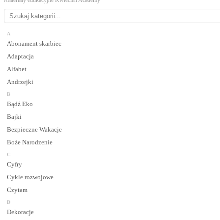
Materiały edukacyjne Kwiecien Academy
A
Abonament skarbiec
Adaptacja
Alfabet
Andrzejki
B
Bądź Eko
Bajki
Bezpieczne Wakacje
Boże Narodzenie
C
Cyfry
Cykle rozwojowe
Czytam
D
Dekoracje