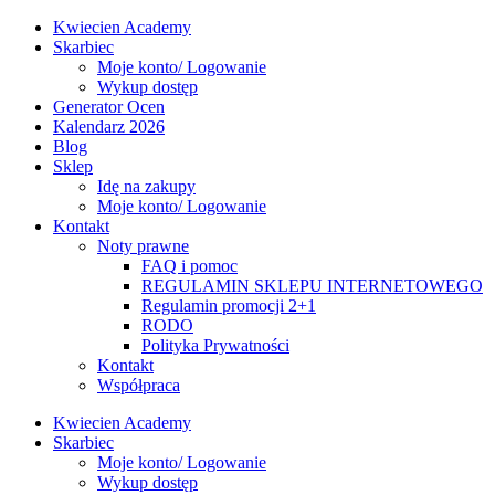
Kwiecien Academy
Skarbiec
Moje konto/ Logowanie
Wykup dostęp
Generator Ocen
Kalendarz 2026
Blog
Sklep
Idę na zakupy
Moje konto/ Logowanie
Kontakt
Noty prawne
FAQ i pomoc
REGULAMIN SKLEPU INTERNETOWEGO
Regulamin promocji 2+1
RODO
Polityka Prywatności
Kontakt
Współpraca
Kwiecien Academy
Skarbiec
Moje konto/ Logowanie
Wykup dostęp