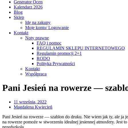
Generator Ocen
Kalendarz 2026
Blog
Sklep
Idę na zakupy
Moje konto/ Logowanie
Kontakt
Noty prawne
FAQ i pomoc
REGULAMIN SKLEPU INTERNETOWEGO
Regulamin promocji 2+1
RODO
Polityka Prywatności
Kontakt
Współpraca
Pani Jesień na rowerze — szabl
11 września, 2022
Magdalena Kwiecień
Pani Jesień na rowerze — szablon do druku. Nie wiem jak ty, ale ja j
na rowerze pomoże w stworzeniu idealnej jesiennej atmosfery. Jest to
przedszkola.