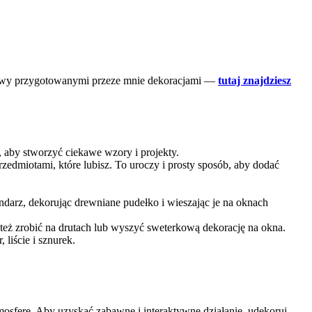
o głowy przygotowanymi przeze mnie dekoracjami —
tutaj znajdziesz
, aby stworzyć ciekawe wzory i projekty.
zedmiotami, które lubisz. To uroczy i prosty sposób, aby dodać
ndarz, dekorując drewniane pudełko i wieszając je na oknach
też zrobić na drutach lub wyszyć sweterkową dekorację na okna.
liście i sznurek.
tmosferę. Aby uzyskać zabawne i interaktywne działanie, udekoruj