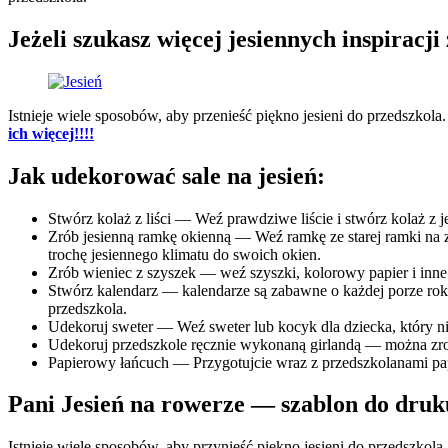
Jeżeli szukasz więcej jesiennych inspiracji
Istnieje wiele sposobów, aby przenieść piękno jesieni do przedszkol
ich więcej!!!!
Jak udekorować sale na jesień:
Stwórz kolaż z liści — Weź prawdziwe liście i stwórz kolaż z
Zrób jesienną ramkę okienną — Weź ramkę ze starej ramki na zd
trochę jesiennego klimatu do swoich okien.
Zrób wieniec z szyszek — weź szyszki, kolorowy papier i inne 
Stwórz kalendarz — kalendarze są zabawne o każdej porze roku
przedszkola.
Udekoruj sweter — Weź sweter lub kocyk dla dziecka, który ni
Udekoruj przedszkole ręcznie wykonaną girlandą — można zrobić
Papierowy łańcuch — Przygotujcie wraz z przedszkolanami pap
Pani Jesień na rowerze — szablon do druk
Istnieje wiele sposobów, aby przynieść piękno jesieni do przedszkol