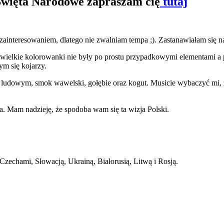
 Święta Narodowe zapraszam cię
tutaj
zainteresowaniem, dlatego nie zwalniam tempa ;). Zastanawiałam się n
e wielkie kolorowanki nie były po prostu przypadkowymi elementami a
m się kojarzy.
ju ludowym, smok wawelski, gołębie oraz kogut. Musicie wybaczyć mi, 
. Mam nadzieję, że spodoba wam się ta wizja Polski.
echami, Słowacją, Ukrainą, Białorusią, Litwą i Rosją.