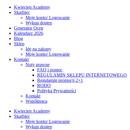
Kwiecien Academy
Skarbiec
Moje konto/ Logowanie
Wykup dostęp
Generator Ocen
Kalendarz 2026
Blog
Sklep
Idę na zakupy
Moje konto/ Logowanie
Kontakt
Noty prawne
FAQ i pomoc
REGULAMIN SKLEPU INTERNETOWEGO
Regulamin promocji 2+1
RODO
Polityka Prywatności
Kontakt
Współpraca
Kwiecien Academy
Skarbiec
Moje konto/ Logowanie
Wykup dostęp