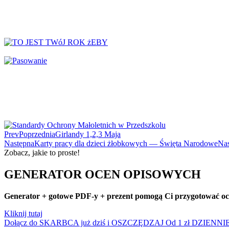
↳ Dekoracje na drzwi
↳ Dekoracje rozpoczęcie roku
↳ Dekoracje Zima
Dinozaury
Dni Tygodnia
Dni Typowe i Nietypowe
Dyplomy i certyfikaty
Dzień Babci
Dzień Babci i Dziadka
Dzień Bezpiecznego Internetu
Prev
Poprzednia
Girlandy 1,2,3 Maja
Dzień Chłopaka
Następna
Karty pracy dla dzieci żłobkowych — Święta Narodowe
Na
Zobacz, jakie to proste!
Dzień Dziadka
Dzień Dziecka
GENERATOR OCEN OPISOWYCH
Dzień Dziewczynek
Dzień Dyni
Generator + gotowe PDF-y + prezent pomogą Ci przygotować ocen
Dzień Edukacji Narodowej
Kliknij tutaj
Dzień Kobiet
Dołącz do SKARBCA już dziś i OSZCZĘDZAJ
Od 1 zł DZIENNI