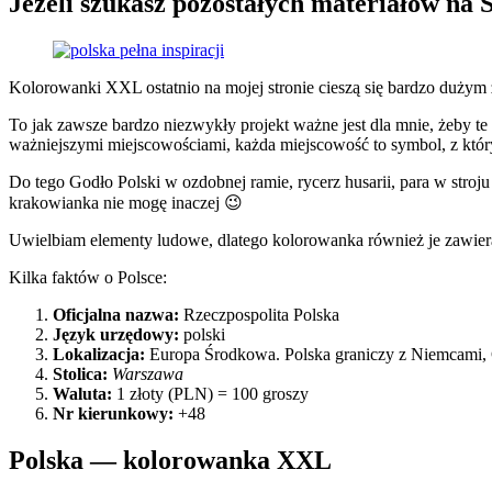
Jeżeli szukasz pozostałych materiałów na
Kolorowanki XXL ostatnio na mojej stronie cieszą się bardzo dużym 
To jak zawsze bardzo niezwykły projekt ważne jest dla mnie, żeby t
ważniejszymi miejscowościami, każda miejscowość to symbol, z który
Do tego Godło Polski w ozdobnej ramie, rycerz husarii, para w stro
krakowianka nie mogę inaczej 😉
Uwielbiam elementy ludowe, dlatego kolorowanka również je zawiera
Kilka faktów o Polsce:
Oficjalna nazwa:
Rzeczpospolita Polska
Język urzędowy:
polski
Lokalizacja:
Europa Środkowa. Polska graniczy z Niemcami, Cz
Stolica:
Warszawa
Waluta:
1 złoty (PLN) = 100 groszy
Nr kierunkowy:
+48
Polska — kolorowanka XXL