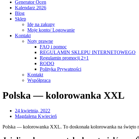
Generator Ocen
Kalendarz 2026
Blog
Sklep
Idę na zakupy
Moje konto/ Logowanie
Kontakt
Noty prawne
FAQ i pomoc
REGULAMIN SKLEPU INTERNETOWEGO
Regulamin promocji 2+1
RODO
Polityka Prywatności
Kontakt
Współpraca
Polska — kolorowanka XXL
24 kwietnia, 2022
Magdalena Kwiecień
Polska — kolorowanka XXL. To doskonała kolorowanka na święto nar