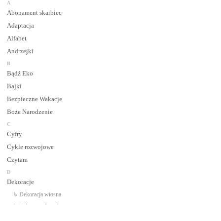
A
Abonament skarbiec
Adaptacja
Alfabet
Andrzejki
B
Bądź Eko
Bajki
Bezpieczne Wakacje
Boże Narodzenie
C
Cyfry
Cykle rozwojowe
Czytam
D
Dekoracje
↳ Dekoracja wiosna
↳ Dekoracje Jesień
↳ Dekoracje lato