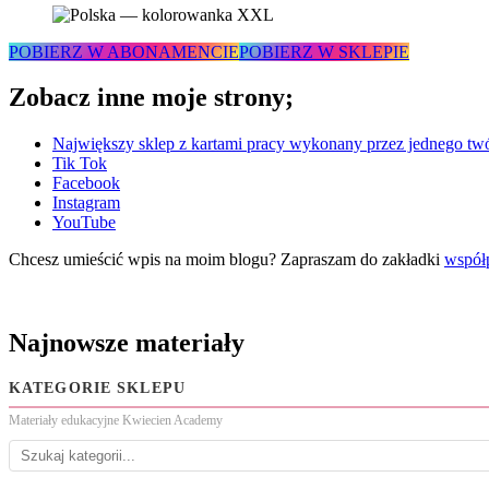
POBIERZ W ABONAMENCIE
POBIERZ W SKLEPIE
Zobacz inne moje strony;
Największy sklep z kartami pracy wykonany przez jednego tw
Tik Tok
Facebook
Instagram
YouTube
Chcesz umieścić wpis na moim blogu? Zapraszam do zakładki
współ
Najnowsze materiały
KATEGORIE SKLEPU
Materiały edukacyjne Kwiecien Academy