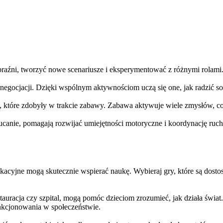
aźni, tworzyć nowe scenariusze i eksperymentować z różnymi rolami. 
negocjacji. Dzięki wspólnym aktywnościom uczą się one, jak radzić sob
i, które zdobyły w trakcie zabawy. Zabawa aktywuje wiele zmysłów, co
rzucanie, pomagają rozwijać umiejętności motoryczne i koordynację ruc
kacyjne mogą skutecznie wspierać naukę. Wybieraj gry, które są dostos
estauracja czy szpital, mogą pomóc dzieciom zrozumieć, jak działa świ
nkcjonowania w społeczeństwie.