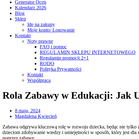
Generator Ocen
Kalendarz 2026
Blog
Sklep
Idę na zakupy
Moje konto/ Logowanie
Kontakt
Noty prawne
FAQ i pomoc
REGULAMIN SKLEPU INTERNETOWEGO
Regulamin promocji 2+1
RODO
Polityka Prywatności
Kontakt
Współpraca
Rola Zabawy w Edukacji: Jak 
8 maja, 2024
Magdalena Kwiecień
Zabawa odgrywa kluczową rolę w rozwoju dziecka, będąc nie tylko 
dzieciom zdobywanie wiedzy i umiejętności w sposób, który jest dla 
poprzez zabawę.