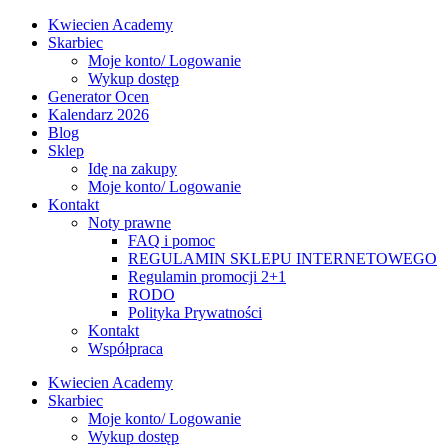
Kwiecien Academy
Skarbiec
Moje konto/ Logowanie
Wykup dostęp
Generator Ocen
Kalendarz 2026
Blog
Sklep
Idę na zakupy
Moje konto/ Logowanie
Kontakt
Noty prawne
FAQ i pomoc
REGULAMIN SKLEPU INTERNETOWEGO
Regulamin promocji 2+1
RODO
Polityka Prywatności
Kontakt
Współpraca
Kwiecien Academy
Skarbiec
Moje konto/ Logowanie
Wykup dostęp