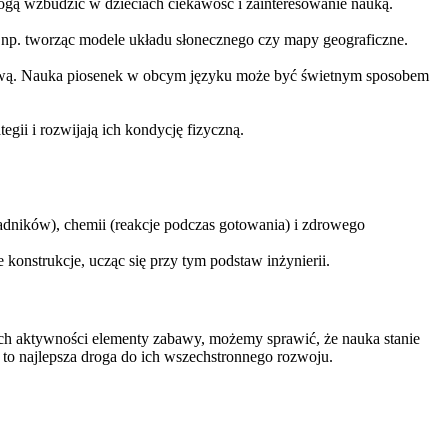
ogą wzbudzić w dzieciach ciekawość i zainteresowanie nauką.
, np. tworząc modele układu słonecznego czy mapy geograficzne.
uchową. Nauka piosenek w obcym języku może być świetnym sposobem
gii i rozwijają ich kondycję fizyczną.
ładników), chemii (reakcje podczas gotowania) i zdrowego
konstrukcje, ucząc się przy tym podstaw inżynierii.
ch aktywności elementy zabawy, możemy sprawić, że nauka stanie
 to najlepsza droga do ich wszechstronnego rozwoju.