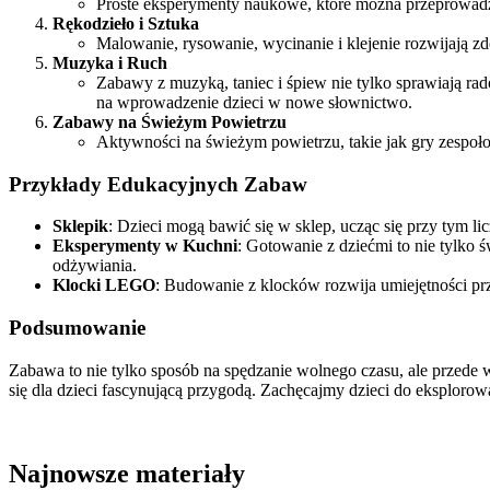
Proste eksperymenty naukowe, które można przeprowadzi
Rękodzieło i Sztuka
Malowanie, rysowanie, wycinanie i klejenie rozwijają z
Muzyka i Ruch
Zabawy z muzyką, taniec i śpiew nie tylko sprawiają r
na wprowadzenie dzieci w nowe słownictwo.
Zabawy na Świeżym Powietrzu
Aktywności na świeżym powietrzu, takie jak gry zespołow
Przykłady Edukacyjnych Zabaw
Sklepik
: Dzieci mogą bawić się w sklep, ucząc się przy tym l
Eksperymenty w Kuchni
: Gotowanie z dziećmi to nie tylko 
odżywiania.
Klocki LEGO
: Budowanie z klocków rozwija umiejętności prz
Podsumowanie
Zabawa to nie tylko sposób na spędzanie wolnego czasu, ale przed
się dla dzieci fascynującą przygodą. Zachęcajmy dzieci do eksplorow
Najnowsze materiały