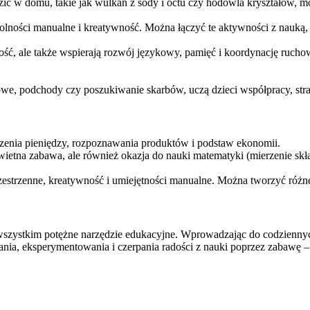
ć w domu, takie jak wulkan z sody i octu czy hodowla kryształów, m
dolności manualne i kreatywność. Można łączyć te aktywności z nauką
adość, ale także wspierają rozwój językowy, pamięć i koordynację r
e, podchody czy poszukiwanie skarbów, uczą dzieci współpracy, strate
iczenia pieniędzy, rozpoznawania produktów i podstaw ekonomii.
świetna zabawa, ale również okazja do nauki matematyki (mierzenie sk
estrzenne, kreatywność i umiejętności manualne. Można tworzyć różne 
e wszystkim potężne narzędzie edukacyjne. Wprowadzając do codzienny
ania, eksperymentowania i czerpania radości z nauki poprzez zabawę –