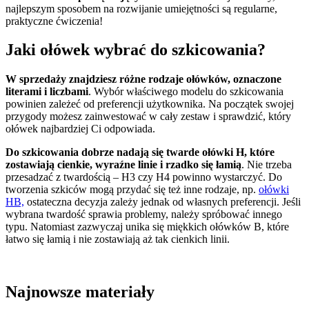
najlepszym sposobem na rozwijanie umiejętności są regularne,
praktyczne ćwiczenia!
Jaki ołówek wybrać do szkicowania?
W sprzedaży znajdziesz różne rodzaje ołówków, oznaczone
literami i liczbami
. Wybór właściwego modelu do szkicowania
powinien zależeć od preferencji użytkownika. Na początek swojej
przygody możesz zainwestować w cały zestaw i sprawdzić, który
ołówek najbardziej Ci odpowiada.
Do szkicowania dobrze nadają się twarde ołówki H, które
zostawiają cienkie, wyraźne linie i rzadko się łamią
. Nie trzeba
przesadzać z twardością – H3 czy H4 powinno wystarczyć. Do
tworzenia szkiców mogą przydać się też inne rodzaje, np.
ołówki
HB,
ostateczna decyzja zależy jednak od własnych preferencji. Jeśli
wybrana twardość sprawia problemy, należy spróbować innego
typu. Natomiast zazwyczaj unika się miękkich ołówków B, które
łatwo się łamią i nie zostawiają aż tak cienkich linii.
Najnowsze materiały