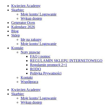
Kwiecien Academy
Skarbiec
Moje konto/ Logowanie
Wykup dostęp
Generator Ocen
Kalendarz 2026
Blog
Sklep
Idę na zakupy
Moje konto/ Logowanie
Kontakt
Noty prawne
FAQ i pomoc
REGULAMIN SKLEPU INTERNETOWEGO
Regulamin promocji 2+1
RODO
Polityka Prywatności
Kontakt
Współpraca
Kwiecien Academy
Skarbiec
Moje konto/ Logowanie
Wykup dostęp