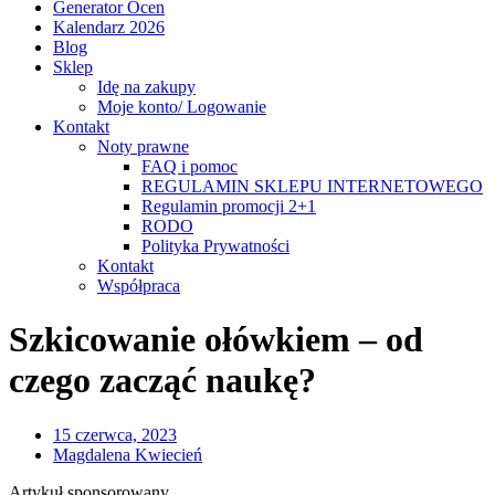
Generator Ocen
Kalendarz 2026
Blog
Sklep
Idę na zakupy
Moje konto/ Logowanie
Kontakt
Noty prawne
FAQ i pomoc
REGULAMIN SKLEPU INTERNETOWEGO
Regulamin promocji 2+1
RODO
Polityka Prywatności
Kontakt
Współpraca
Szkicowanie ołówkiem – od
czego zacząć naukę?
15 czerwca, 2023
Magdalena Kwiecień
Artykuł sponsorowany