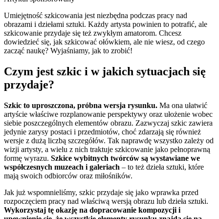
Umiejętność szkicowania jest niezbędna podczas pracy nad
obrazami i dziełami sztuki. Każdy artysta powinien to potrafić, ale
szkicowanie przydaje się też zwykłym amatorom. Chcesz
dowiedzieć się, jak szkicować ołówkiem, ale nie wiesz, od czego
zacząć naukę? Wyjaśniamy, jak to zrobić!
Czym jest szkic i w jakich sytuacjach się
przydaje?
Szkic to uproszczona, próbna wersja rysunku.
Ma ona ułatwić
artyście właściwe rozplanowanie perspektywy oraz ułożenie wobec
siebie poszczególnych elementów obrazu. Zazwyczaj szkic zawiera
jedynie zarysy postaci i przedmiotów, choć zdarzają się również
wersje z dużą liczbą szczegółów. Tak naprawdę wszystko zależy od
wizji artysty, a wielu z nich traktuje szkicowanie jako pełnoprawną
formę wyrazu.
Szkice wybitnych twórców są wystawiane we
współczesnych muzeach i galeriach
– to też dzieła sztuki, które
mają swoich odbiorców oraz miłośników.
Jak już wspomnieliśmy, szkic przydaje się jako wprawka przed
rozpoczęciem pracy nad właściwą wersją obrazu lub dzieła sztuki.
Wykorzystaj tę okazję na dopracowanie kompozycji i
upewnienie się, że wszystkie elementy rysunku znajdą się na