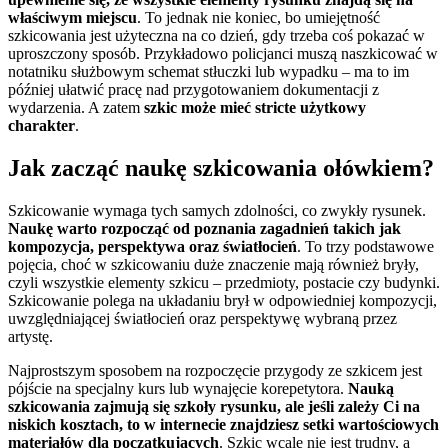
właściwym miejscu
. To jednak nie koniec, bo umiejętność
szkicowania jest użyteczna na co dzień, gdy trzeba coś pokazać w
uproszczony sposób. Przykładowo policjanci muszą naszkicować w
notatniku służbowym schemat stłuczki lub wypadku – ma to im
później ułatwić pracę nad przygotowaniem dokumentacji z
wydarzenia. A zatem
szkic może mieć stricte użytkowy
charakter
.
Jak zacząć naukę szkicowania ołówkiem?
Szkicowanie wymaga tych samych zdolności, co zwykły rysunek.
Naukę warto rozpocząć od poznania zagadnień takich jak
kompozycja, perspektywa oraz światłocień
. To trzy podstawowe
pojęcia, choć w szkicowaniu duże znaczenie mają również bryły,
czyli wszystkie elementy szkicu – przedmioty, postacie czy budynki.
Szkicowanie polega na układaniu brył w odpowiedniej kompozycji,
uwzględniającej światłocień oraz perspektywę wybraną przez
artystę.
Najprostszym sposobem na rozpoczęcie przygody ze szkicem jest
pójście na specjalny kurs lub wynajęcie korepetytora.
Nauką
szkicowania zajmują się szkoły rysunku, ale jeśli zależy Ci na
niskich kosztach, to w internecie znajdziesz setki wartościowych
materiałów dla początkujących
. Szkic wcale nie jest trudny, a