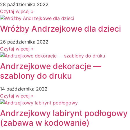
28 października 2022
↳ Dopasuj i opowiedź
Czytaj więcej »
↳ Ja mam kto ma
↳ Labirynt podłogowy
↳ Puzzle
Wróżby Andrzejkowe dla dzieci
↳ Terenowe
H
26 października 2022
Halloween
Czytaj więcej »
J
Jesień
Andrzejkowe dekoracje —
Język Angielski
szablony do druku
K
Kalendarz
14 października 2022
Kalendarz adwentowy
Czytaj więcej »
Kalendarze i planery
Karnawał
Andrzejkowy labirynt podłogowy
Kartki do odbijania
Karty Pracy
(zabawa w kodowanie)
Karty ruchowe