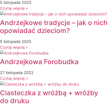
Dzień Pszczoły
5 listopada 2025
Dzień Świadomości Autyzmu
Czytaj więcej »
Dzień Walki z Depresją
Dzień Zdrowego Śniadania
Andrzejkowe tradycje – jak o nich
Dzień Ziemi
opowiadać dzieciom?
E
Ekologia
5 listopada 2025
Emocje
Czytaj więcej »
F
Ferie
Andrzejkowa Forobudka
Fotobudka
G
27 listopada 2022
Gazetki do druku
Czytaj więcej »
Girlandy
Girlandy na LATO
Ciasteczka z wróżbą + wróżby
Grafomotoryka
do druku
Grinch
Gry