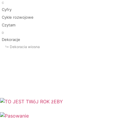
C
Cyfry
Cykle rozwojowe
Czytam
D
Dekoracje
↳ Dekoracja wiosna
↳ Dekoracje Jesień
↳ Dekoracje lato
↳ Dekoracje na drzwi
↳ Dekoracje rozpoczęcie roku
↳ Dekoracje Zima
Dinozaury
Dni Tygodnia
Dni Typowe i Nietypowe
Dyplomy i certyfikaty
Dzień Babci
Dzień Babci i Dziadka