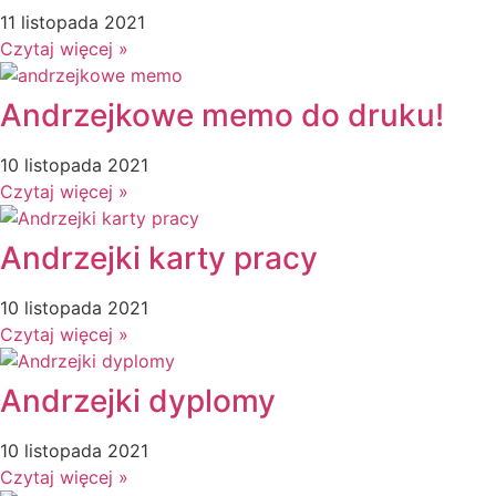
Kolorowanki
11 listopada 2021
Czytaj więcej »
↳ Kolorowanki XXL
Kolory
Kosmos
Andrzejkowe memo do druku!
Kształty
10 listopada 2021
L
Labirynty i łamigłówki
Czytaj więcej »
Lapbook
Lato
Andrzejki karty pracy
Laurki
Listopad
10 listopada 2021
Lupy
Czytaj więcej »
M
Magiczne słowa
Andrzejki dyplomy
Majowa łąka
Maluszki
10 listopada 2021
Matematyka
Czytaj więcej »