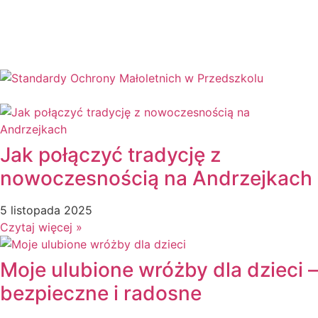
Dzień Bezpiecznego Internetu
Dzień Chłopaka
Dzień Dziadka
Dzień Dziecka
Dzień Dziewczynek
Dzień Dyni
Dzień Edukacji Narodowej
Dzień Kobiet
Jak połączyć tradycję z
Dzień Kolorowej Skarpetki
nowoczesnością na Andrzejkach
Dzień Kota
Dzień kropki
5 listopada 2025
Dzień Kubusia Puchatka
Czytaj więcej »
Dzień Mamy i Taty
Dzień Nauczyciela
Moje ulubione wróżby dla dzieci –
Dzień Pluszowego Misia
Dzień Postaci z bajek
bezpieczne i radosne
Dzień Przedszkolaka