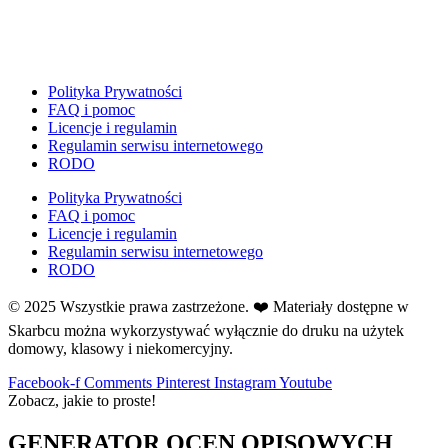
E
Ekologia
Emocje
F
Polityka Prywatności
Ferie
FAQ i pomoc
Licencje i regulamin
Fotobudka
Regulamin serwisu internetowego
G
RODO
Gazetki do druku
Polityka Prywatności
Girlandy
FAQ i pomoc
Girlandy na LATO
Licencje i regulamin
Regulamin serwisu internetowego
Grafomotoryka
RODO
Grinch
© 2025 Wszystkie prawa zastrzeżone. ❤️ Materiały dostępne w
Gry
Skarbcu można wykorzystywać wyłącznie do druku na użytek
↳ Dopasuj i opowiedź
domowy, klasowy i niekomercyjny.
↳ Ja mam kto ma
↳ Labirynt podłogowy
Facebook-f
Comments
Pinterest
Instagram
Youtube
Zobacz, jakie to proste!
↳ Puzzle
↳ Terenowe
GENERATOR OCEN OPISOWYCH