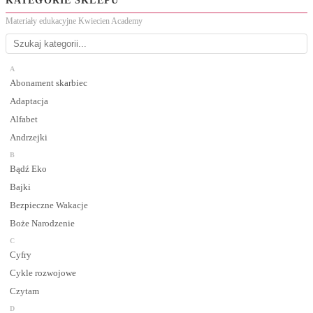
KATEGORIE SKLEPU
Materiały edukacyjne Kwiecien Academy
A
Abonament skarbiec
Adaptacja
Alfabet
Andrzejki
B
Bądź Eko
Bajki
Bezpieczne Wakacje
Boże Narodzenie
C
Cyfry
Cykle rozwojowe
Czytam
D