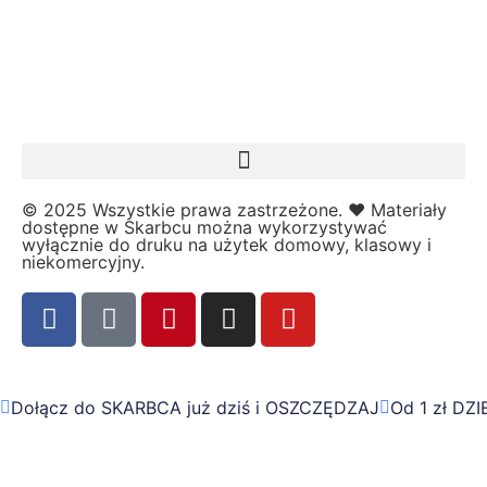
Kalendarze i planery
Karnawał
Kartki do odbijania
Karty Pracy
Karty ruchowe
Kolorowanki
↳ Kolorowanki XXL
© 2025 Wszystkie prawa zastrzeżone. ❤️ Materiały
Kolory
dostępne w Skarbcu można wykorzystywać
wyłącznie do druku na użytek domowy, klasowy i
Kosmos
niekomercyjny.
Kształty
L
Labirynty i łamigłówki
Lapbook
Lato
Dołącz do SKARBCA już dziś i OSZCZĘDZAJ
Od 1 zł DZ
Laurki
Listopad
Lupy