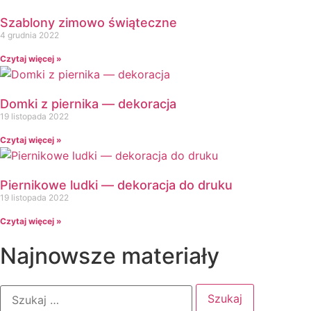
Dzień Mamy i Taty
Szablony zimowo świąteczne
Dzień Nauczyciela
4 grudnia 2022
Dzień Pluszowego Misia
Czytaj więcej »
Dzień Postaci z bajek
Dzień Przedszkolaka
Dzień Pszczoły
Domki z piernika — dekoracja
19 listopada 2022
Dzień Świadomości Autyzmu
Dzień Walki z Depresją
Czytaj więcej »
Dzień Zdrowego Śniadania
Dzień Ziemi
Piernikowe ludki — dekoracja do druku
E
19 listopada 2022
Ekologia
Czytaj więcej »
Emocje
F
Najnowsze materiały
Ferie
Fotobudka
G
Gazetki do druku