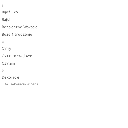
B
Bądź Eko
Bajki
Bezpieczne Wakacje
Boże Narodzenie
C
Cyfry
Cykle rozwojowe
Czytam
D
Dekoracje
↳ Dekoracja wiosna
↳ Dekoracje Jesień
↳ Dekoracje lato
↳ Dekoracje na drzwi
↳ Dekoracje rozpoczęcie roku
↳ Dekoracje Zima
Dinozaury