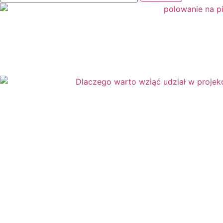
Girlandy
Girlandy na LATO
Grafomotoryka
Grinch
Gry
↳ Dopasuj i opowiedź
↳ Ja mam kto ma
↳ Labirynt podłogowy
↳ Puzzle
↳ Terenowe
H
Halloween
J
Jesień
Język Angielski
K
Kalendarz
Kalendarz adwentowy