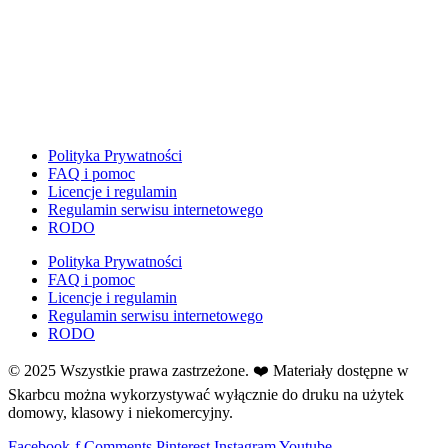
Dzień Ziemi
E
Ekologia
Emocje
F
Ferie
Polityka Prywatności
Fotobudka
FAQ i pomoc
Licencje i regulamin
G
Regulamin serwisu internetowego
Gazetki do druku
RODO
Girlandy
Polityka Prywatności
Girlandy na LATO
FAQ i pomoc
Grafomotoryka
Licencje i regulamin
Grinch
Regulamin serwisu internetowego
RODO
Gry
↳ Dopasuj i opowiedź
© 2025 Wszystkie prawa zastrzeżone. ❤️ Materiały dostępne w
↳ Ja mam kto ma
Skarbcu można wykorzystywać wyłącznie do druku na użytek
domowy, klasowy i niekomercyjny.
↳ Labirynt podłogowy
↳ Puzzle
Facebook-f
Comments
Pinterest
Instagram
Youtube