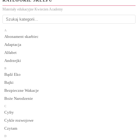
KATEGORIE SKLEPU
Materiały edukacyjne Kwiecien Academy
A
Abonament skarbiec
Adaptacja
Alfabet
Andrzejki
B
Bądź Eko
Bajki
Bezpieczne Wakacje
Boże Narodzenie
C
Cyfry
Cykle rozwojowe
Czytam
D