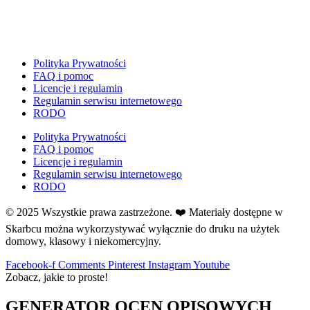
E
Ekologia
Emocje
F
Polityka Prywatności
Ferie
FAQ i pomoc
Licencje i regulamin
Fotobudka
Regulamin serwisu internetowego
G
RODO
Gazetki do druku
Polityka Prywatności
Girlandy
FAQ i pomoc
Girlandy na LATO
Licencje i regulamin
Regulamin serwisu internetowego
Grafomotoryka
RODO
Grinch
© 2025 Wszystkie prawa zastrzeżone. ❤️ Materiały dostępne w
Gry
Skarbcu można wykorzystywać wyłącznie do druku na użytek
↳ Dopasuj i opowiedź
domowy, klasowy i niekomercyjny.
↳ Ja mam kto ma
↳ Labirynt podłogowy
Facebook-f
Comments
Pinterest
Instagram
Youtube
Zobacz, jakie to proste!
↳ Puzzle
↳ Terenowe
GENERATOR OCEN OPISOWYCH