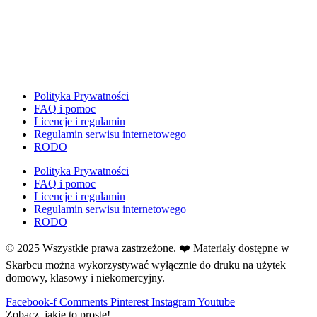
Dzień Ziemi
E
Ekologia
Emocje
F
Ferie
Polityka Prywatności
FAQ i pomoc
Fotobudka
Licencje i regulamin
G
Regulamin serwisu internetowego
Gazetki do druku
RODO
Girlandy
Polityka Prywatności
Girlandy na LATO
FAQ i pomoc
Licencje i regulamin
Grafomotoryka
Regulamin serwisu internetowego
Grinch
RODO
Gry
© 2025 Wszystkie prawa zastrzeżone. ❤️ Materiały dostępne w
↳ Dopasuj i opowiedź
Skarbcu można wykorzystywać wyłącznie do druku na użytek
↳ Ja mam kto ma
domowy, klasowy i niekomercyjny.
↳ Labirynt podłogowy
Facebook-f
Comments
Pinterest
Instagram
Youtube
↳ Puzzle
Zobacz, jakie to proste!