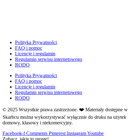
Dzień Ziemi
E
Ekologia
Emocje
F
Ferie
Polityka Prywatności
FAQ i pomoc
Fotobudka
Licencje i regulamin
G
Regulamin serwisu internetowego
Gazetki do druku
RODO
Girlandy
Polityka Prywatności
Girlandy na LATO
FAQ i pomoc
Licencje i regulamin
Grafomotoryka
Regulamin serwisu internetowego
Grinch
RODO
Gry
© 2025 Wszystkie prawa zastrzeżone. ❤️ Materiały dostępne w
↳ Dopasuj i opowiedź
Skarbcu można wykorzystywać wyłącznie do druku na użytek
↳ Ja mam kto ma
domowy, klasowy i niekomercyjny.
↳ Labirynt podłogowy
Facebook-f
Comments
Pinterest
Instagram
Youtube
↳ Puzzle
Zobacz, jakie to proste!