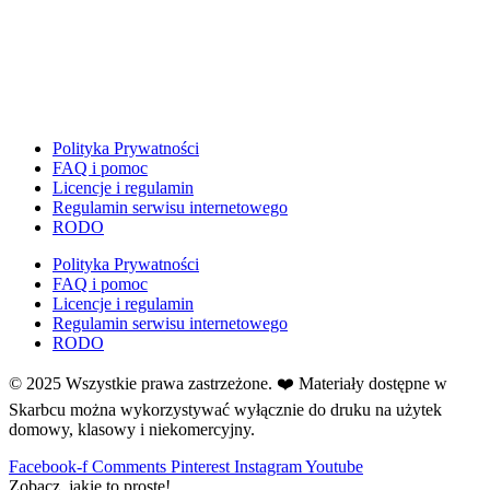
Dzień Ziemi
E
Ekologia
Emocje
F
Ferie
Polityka Prywatności
FAQ i pomoc
Fotobudka
Licencje i regulamin
G
Regulamin serwisu internetowego
Gazetki do druku
RODO
Girlandy
Polityka Prywatności
Girlandy na LATO
FAQ i pomoc
Licencje i regulamin
Grafomotoryka
Regulamin serwisu internetowego
Grinch
RODO
Gry
© 2025 Wszystkie prawa zastrzeżone. ❤️ Materiały dostępne w
↳ Dopasuj i opowiedź
Skarbcu można wykorzystywać wyłącznie do druku na użytek
↳ Ja mam kto ma
domowy, klasowy i niekomercyjny.
↳ Labirynt podłogowy
Facebook-f
Comments
Pinterest
Instagram
Youtube
↳ Puzzle
Zobacz, jakie to proste!