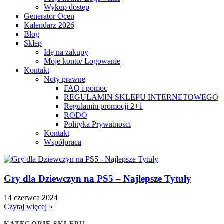
Wykup dostęp
Generator Ocen
Kalendarz 2026
Blog
Sklep
Idę na zakupy
Moje konto/ Logowanie
Kontakt
Noty prawne
FAQ i pomoc
REGULAMIN SKLEPU INTERNETOWEGO
Regulamin promocji 2+1
RODO
Polityka Prywatności
Kontakt
Współpraca
Gry dla Dziewczyn na PS5 – Najlepsze Tytuły
14 czerwca 2024
Czytaj więcej »