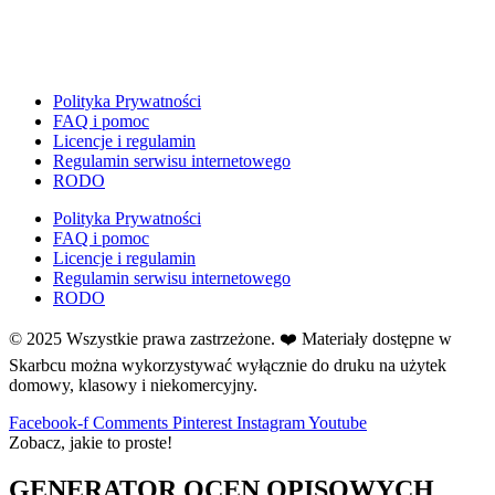
E
Ekologia
Emocje
F
Polityka Prywatności
Ferie
FAQ i pomoc
Licencje i regulamin
Fotobudka
Regulamin serwisu internetowego
G
RODO
Gazetki do druku
Polityka Prywatności
Girlandy
FAQ i pomoc
Girlandy na LATO
Licencje i regulamin
Regulamin serwisu internetowego
Grafomotoryka
RODO
Grinch
© 2025 Wszystkie prawa zastrzeżone. ❤️ Materiały dostępne w
Gry
Skarbcu można wykorzystywać wyłącznie do druku na użytek
↳ Dopasuj i opowiedź
domowy, klasowy i niekomercyjny.
↳ Ja mam kto ma
↳ Labirynt podłogowy
Facebook-f
Comments
Pinterest
Instagram
Youtube
Zobacz, jakie to proste!
↳ Puzzle
↳ Terenowe
GENERATOR OCEN OPISOWYCH