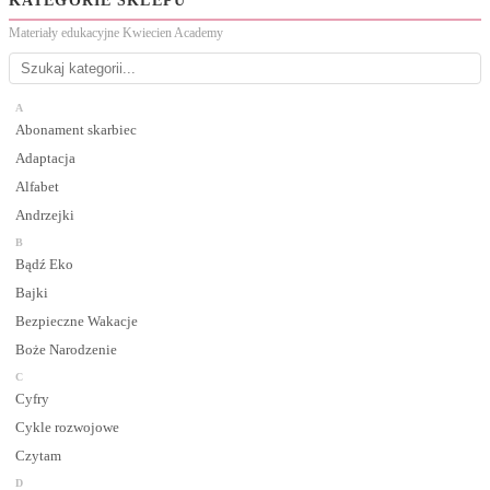
KATEGORIE SKLEPU
Materiały edukacyjne Kwiecien Academy
A
Abonament skarbiec
Adaptacja
Alfabet
Andrzejki
B
Bądź Eko
Bajki
Bezpieczne Wakacje
Boże Narodzenie
C
Cyfry
Cykle rozwojowe
Czytam
D