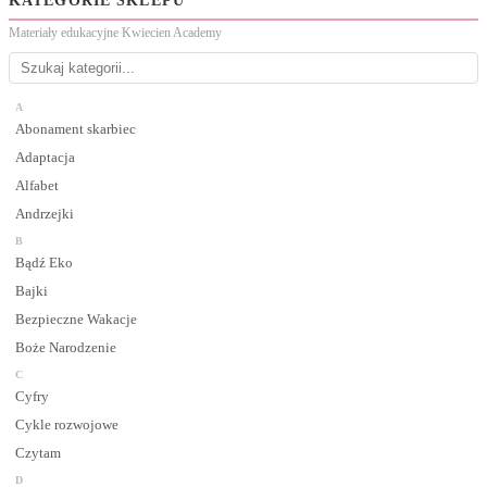
KATEGORIE SKLEPU
Materiały edukacyjne Kwiecien Academy
A
Abonament skarbiec
Adaptacja
Alfabet
Andrzejki
B
Bądź Eko
Bajki
Bezpieczne Wakacje
Boże Narodzenie
C
Cyfry
Cykle rozwojowe
Czytam
D