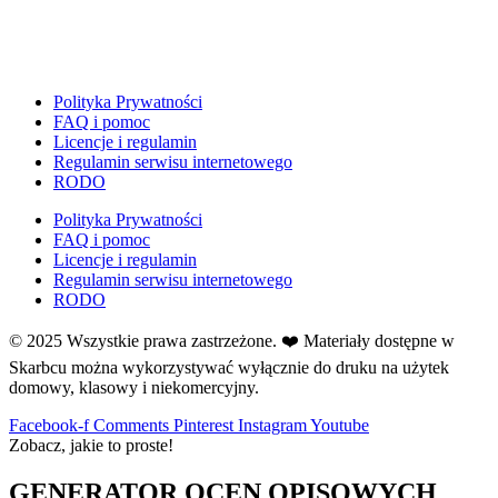
E
Ekologia
Emocje
F
Polityka Prywatności
Ferie
FAQ i pomoc
Licencje i regulamin
Fotobudka
Regulamin serwisu internetowego
G
RODO
Gazetki do druku
Polityka Prywatności
Girlandy
FAQ i pomoc
Girlandy na LATO
Licencje i regulamin
Regulamin serwisu internetowego
Grafomotoryka
RODO
Grinch
© 2025 Wszystkie prawa zastrzeżone. ❤️ Materiały dostępne w
Gry
Skarbcu można wykorzystywać wyłącznie do druku na użytek
↳ Dopasuj i opowiedź
domowy, klasowy i niekomercyjny.
↳ Ja mam kto ma
↳ Labirynt podłogowy
Facebook-f
Comments
Pinterest
Instagram
Youtube
Zobacz, jakie to proste!
↳ Puzzle
↳ Terenowe
GENERATOR OCEN OPISOWYCH