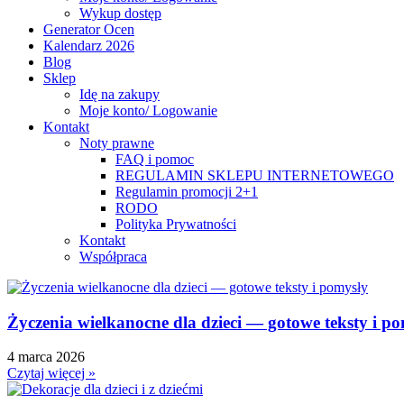
Wykup dostęp
Generator Ocen
Kalendarz 2026
Blog
Sklep
Idę na zakupy
Moje konto/ Logowanie
Kontakt
Noty prawne
FAQ i pomoc
REGULAMIN SKLEPU INTERNETOWEGO
Regulamin promocji 2+1
RODO
Polityka Prywatności
Kontakt
Współpraca
Życzenia wielkanocne dla dzieci — gotowe teksty i p
4 marca 2026
Czytaj więcej »