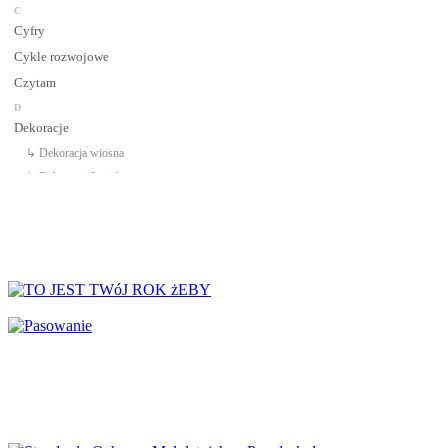
C
Cyfry
Cykle rozwojowe
Czytam
D
Dekoracje
↳ Dekoracja wiosna
↳ Dekoracje Jesień
↳ Dekoracje lato
↳ Dekoracje na drzwi
↳ Dekoracje rozpoczęcie roku
↳ Dekoracje Zima
Dinozaury
Dni Tygodnia
Dni Typowe i Nietypowe
Dyplomy i certyfikaty
Dzień Babci
Dzień Babci i Dziadka