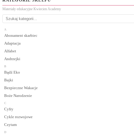
KATEGORIE SKLEPU
Materiały edukacyjne Kwiecien Academy
A
Abonament skarbiec
Adaptacja
Alfabet
Andrzejki
B
Bądź Eko
Bajki
Bezpieczne Wakacje
Boże Narodzenie
C
Cyfry
Cykle rozwojowe
Czytam
D