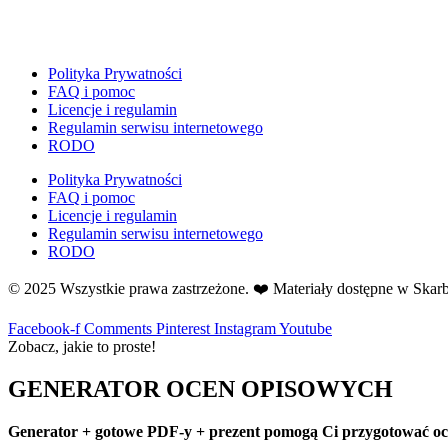
E
Ekologia
Emocje
Polityka Prywatności
F
FAQ i pomoc
Ferie
Licencje i regulamin
Regulamin serwisu internetowego
Fotobudka
RODO
G
Gazetki do druku
Polityka Prywatności
FAQ i pomoc
Girlandy
Licencje i regulamin
Girlandy na LATO
Regulamin serwisu internetowego
RODO
Grafomotoryka
Grinch
© 2025 Wszystkie prawa zastrzeżone. ❤️ Materiały dostępne w Ska
Gry
Facebook-f
Comments
Pinterest
Instagram
Youtube
↳ Dopasuj i opowiedź
Zobacz, jakie to proste!
↳ Ja mam kto ma
↳ Labirynt podłogowy
GENERATOR OCEN OPISOWYCH
↳ Puzzle
↳ Terenowe
Generator + gotowe PDF-y + prezent pomogą Ci przygotować ocen