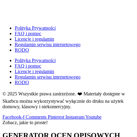
E
Ekologia
Emocje
F
Polityka Prywatności
Ferie
FAQ i pomoc
Licencje i regulamin
Fotobudka
Regulamin serwisu internetowego
G
RODO
Gazetki do druku
Polityka Prywatności
Girlandy
FAQ i pomoc
Girlandy na LATO
Licencje i regulamin
Regulamin serwisu internetowego
Grafomotoryka
RODO
Grinch
© 2025 Wszystkie prawa zastrzeżone. ❤️ Materiały dostępne w
Gry
Skarbcu można wykorzystywać wyłącznie do druku na użytek
↳ Dopasuj i opowiedź
domowy, klasowy i niekomercyjny.
↳ Ja mam kto ma
↳ Labirynt podłogowy
Facebook-f
Comments
Pinterest
Instagram
Youtube
Zobacz, jakie to proste!
↳ Puzzle
↳ Terenowe
GENERATOR OCEN OPISOWYCH