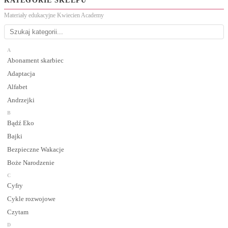
KATEGORIE SKLEPU
Materiały edukacyjne Kwiecien Academy
A
Abonament skarbiec
Adaptacja
Alfabet
Andrzejki
B
Bądź Eko
Bajki
Bezpieczne Wakacje
Boże Narodzenie
C
Cyfry
Cykle rozwojowe
Czytam
D