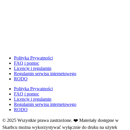
Dzień Zdrowego Śniadania
Dzień Ziemi
E
Ekologia
Emocje
F
Ferie
Fotobudka
Polityka Prywatności
G
FAQ i pomoc
Gazetki do druku
Licencje i regulamin
Regulamin serwisu internetowego
Girlandy
RODO
Girlandy na LATO
Polityka Prywatności
Grafomotoryka
FAQ i pomoc
Grinch
Licencje i regulamin
Regulamin serwisu internetowego
Gry
RODO
↳ Dopasuj i opowiedź
↳ Ja mam kto ma
© 2025 Wszystkie prawa zastrzeżone. ❤️ Materiały dostępne w
↳ Labirynt podłogowy
Skarbcu można wykorzystywać wyłącznie do druku na użytek