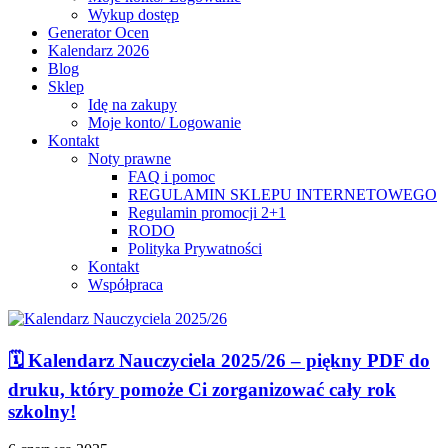
Wykup dostęp
Generator Ocen
Kalendarz 2026
Blog
Sklep
Idę na zakupy
Moje konto/ Logowanie
Kontakt
Noty prawne
FAQ i pomoc
REGULAMIN SKLEPU INTERNETOWEGO
Regulamin promocji 2+1
RODO
Polityka Prywatności
Kontakt
Współpraca
🗓️ Kalendarz Nauczyciela 2025/26 – piękny PDF do
druku, który pomoże Ci zorganizować cały rok
szkolny!