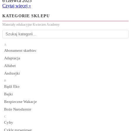
6 czerwca 2025
Czytaj więcej »
KATEGORIE SKLEPU
Materiały edukacyjne Kwiecien Academy
A
Abonament skarbiec
Adaptacja
Alfabet
Andrzejki
B
Bądź Eko
Bajki
Bezpieczne Wakacje
Boże Narodzenie
C
Cyfry
Cykle rozwojowe