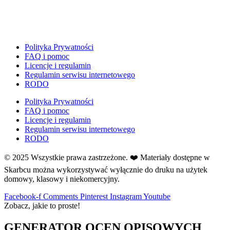
E
Ekologia
Emocje
F
Polityka Prywatności
Ferie
FAQ i pomoc
Licencje i regulamin
Fotobudka
Regulamin serwisu internetowego
G
RODO
Gazetki do druku
Polityka Prywatności
Girlandy
FAQ i pomoc
Girlandy na LATO
Licencje i regulamin
Regulamin serwisu internetowego
Grafomotoryka
RODO
Grinch
© 2025 Wszystkie prawa zastrzeżone. ❤️ Materiały dostępne w
Gry
Skarbcu można wykorzystywać wyłącznie do druku na użytek
↳ Dopasuj i opowiedź
domowy, klasowy i niekomercyjny.
↳ Ja mam kto ma
↳ Labirynt podłogowy
Facebook-f
Comments
Pinterest
Instagram
Youtube
Zobacz, jakie to proste!
↳ Puzzle
↳ Terenowe
GENERATOR OCEN OPISOWYCH