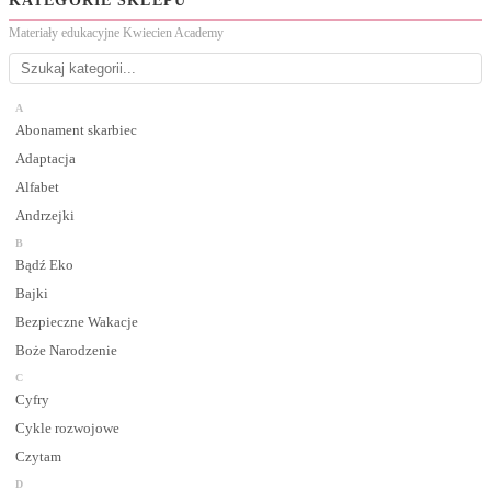
KATEGORIE SKLEPU
Materiały edukacyjne Kwiecien Academy
A
Abonament skarbiec
Adaptacja
Alfabet
Andrzejki
B
Bądź Eko
Bajki
Bezpieczne Wakacje
Boże Narodzenie
C
Cyfry
Cykle rozwojowe
Czytam
D