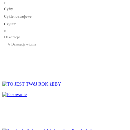
C
Cyfry
Cykle rozwojowe
Czytam
D
Dekoracje
↳ Dekoracja wiosna
↳ Dekoracje Jesień
↳ Dekoracje lato
↳ Dekoracje na drzwi
↳ Dekoracje rozpoczęcie roku
↳ Dekoracje Zima
Dinozaury
Dni Tygodnia
Dni Typowe i Nietypowe
Dyplomy i certyfikaty
Dzień Babci
Dzień Babci i Dziadka