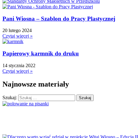
Dzień Bezpiecznego Internetu
Dzień Chłopaka
Pani Wiosna – Szablon do Pracy Plastycznej
Dzień Dziadka
Dzień Dziecka
20 lutego 2024
Dzień Dziewczynek
Czytaj więcej »
Dzień Dyni
Dzień Edukacji Narodowej
Papierowy karmnik do druku
Dzień Kobiet
14 stycznia 2022
Dzień Kolorowej Skarpetki
Czytaj więcej »
Dzień Kota
Dzień kropki
Najnowsze materiały
Dzień Kubusia Puchatka
Szukaj:
Dzień Mamy i Taty
Dzień Nauczyciela
Dzień Pluszowego Misia
Dzień Postaci z bajek
Dzień Przedszkolaka
Dzień Pszczoły