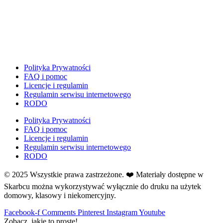
Dzień Ziemi
E
Ekologia
Emocje
F
Ferie
Polityka Prywatności
FAQ i pomoc
Fotobudka
Licencje i regulamin
G
Regulamin serwisu internetowego
Gazetki do druku
RODO
Girlandy
Polityka Prywatności
Girlandy na LATO
FAQ i pomoc
Licencje i regulamin
Grafomotoryka
Regulamin serwisu internetowego
Grinch
RODO
Gry
© 2025 Wszystkie prawa zastrzeżone. ❤️ Materiały dostępne w
↳ Dopasuj i opowiedź
Skarbcu można wykorzystywać wyłącznie do druku na użytek
↳ Ja mam kto ma
domowy, klasowy i niekomercyjny.
↳ Labirynt podłogowy
Facebook-f
Comments
Pinterest
Instagram
Youtube
↳ Puzzle
Zobacz, jakie to proste!