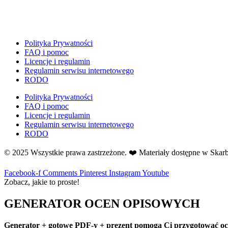
H
Halloween
J
Jesień
Polityka Prywatności
Język Angielski
FAQ i pomoc
Licencje i regulamin
K
Regulamin serwisu internetowego
Kalendarz
RODO
Kalendarz adwentowy
Polityka Prywatności
Kalendarze i planery
FAQ i pomoc
Karnawał
Licencje i regulamin
Regulamin serwisu internetowego
Kartki do odbijania
RODO
Karty Pracy
© 2025 Wszystkie prawa zastrzeżone. ❤️ Materiały dostępne w Ska
Karty ruchowe
Kolorowanki
Facebook-f
Comments
Pinterest
Instagram
Youtube
↳ Kolorowanki XXL
Zobacz, jakie to proste!
Kolory
GENERATOR OCEN OPISOWYCH
Kosmos
Kształty
Generator + gotowe PDF-y + prezent pomogą Ci przygotować ocen