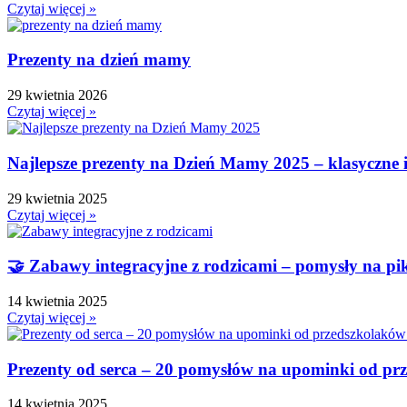
Dzień Dziewczynek
Czytaj więcej »
Dzień Dyni
Dzień Edukacji Narodowej
Prezenty na dzień mamy
Dzień Kobiet
29 kwietnia 2026
Dzień Kolorowej Skarpetki
Czytaj więcej »
Dzień Kota
Dzień kropki
Najlepsze prezenty na Dzień Mamy 2025 – klasyczne 
Dzień Kubusia Puchatka
Dzień Mamy i Taty
29 kwietnia 2025
Czytaj więcej »
Dzień Nauczyciela
Dzień Pluszowego Misia
Dzień Postaci z bajek
🤝 Zabawy integracyjne z rodzicami – pomysły na pi
Dzień Przedszkolaka
14 kwietnia 2025
Dzień Pszczoły
Czytaj więcej »
Dzień Świadomości Autyzmu
Dzień Walki z Depresją
Prezenty od serca – 20 pomysłów na upominki od pr
Dzień Zdrowego Śniadania
Dzień Ziemi
14 kwietnia 2025