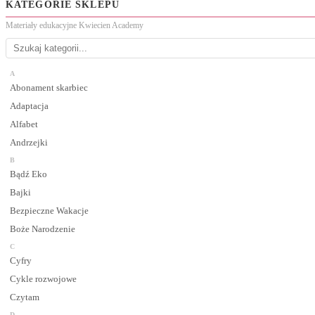
KATEGORIE SKLEPU
Materiały edukacyjne Kwiecien Academy
A
Abonament skarbiec
Adaptacja
Alfabet
Andrzejki
B
Bądź Eko
Bajki
Bezpieczne Wakacje
Boże Narodzenie
C
Cyfry
Cykle rozwojowe
Czytam
D