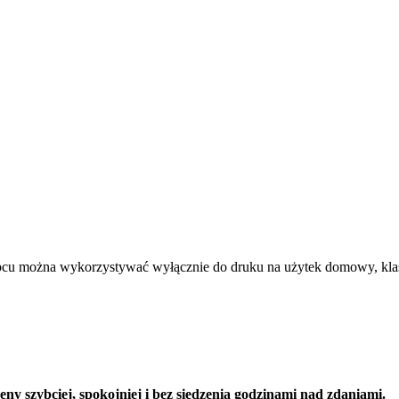
rbcu można wykorzystywać wyłącznie do druku na użytek domowy, kla
y szybciej, spokojniej i bez siedzenia godzinami nad zdaniami.