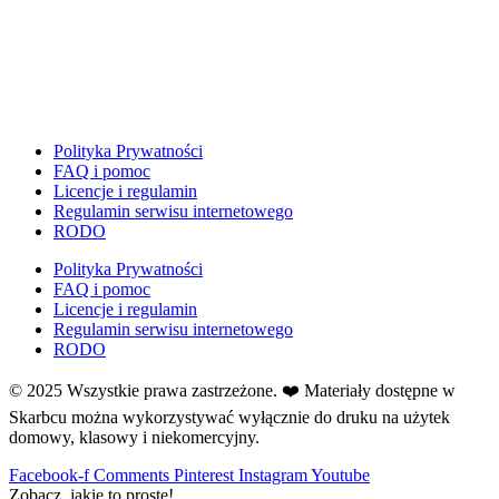
Dzień Ziemi
E
Ekologia
Emocje
F
Ferie
Polityka Prywatności
FAQ i pomoc
Fotobudka
Licencje i regulamin
G
Regulamin serwisu internetowego
Gazetki do druku
RODO
Girlandy
Polityka Prywatności
Girlandy na LATO
FAQ i pomoc
Licencje i regulamin
Grafomotoryka
Regulamin serwisu internetowego
Grinch
RODO
Gry
© 2025 Wszystkie prawa zastrzeżone. ❤️ Materiały dostępne w
↳ Dopasuj i opowiedź
Skarbcu można wykorzystywać wyłącznie do druku na użytek
↳ Ja mam kto ma
domowy, klasowy i niekomercyjny.
↳ Labirynt podłogowy
Facebook-f
Comments
Pinterest
Instagram
Youtube
↳ Puzzle
Zobacz, jakie to proste!