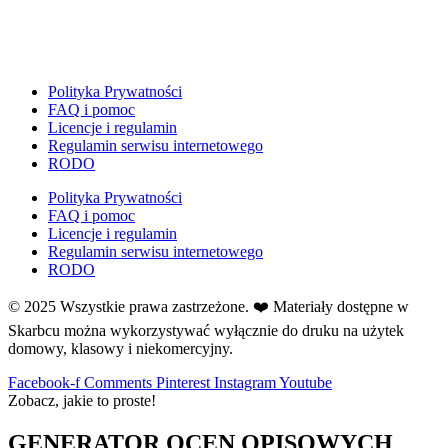
E
Ekologia
Emocje
F
Polityka Prywatności
Ferie
FAQ i pomoc
Licencje i regulamin
Fotobudka
Regulamin serwisu internetowego
G
RODO
Gazetki do druku
Polityka Prywatności
Girlandy
FAQ i pomoc
Girlandy na LATO
Licencje i regulamin
Regulamin serwisu internetowego
Grafomotoryka
RODO
Grinch
© 2025 Wszystkie prawa zastrzeżone. ❤️ Materiały dostępne w
Gry
Skarbcu można wykorzystywać wyłącznie do druku na użytek
↳ Dopasuj i opowiedź
domowy, klasowy i niekomercyjny.
↳ Ja mam kto ma
↳ Labirynt podłogowy
Facebook-f
Comments
Pinterest
Instagram
Youtube
Zobacz, jakie to proste!
↳ Puzzle
↳ Terenowe
GENERATOR OCEN OPISOWYCH