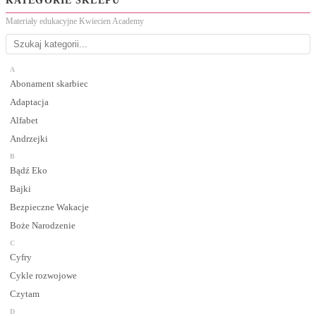
KATEGORIE SKLEPU
Materiały edukacyjne Kwiecien Academy
A
Abonament skarbiec
Adaptacja
Alfabet
Andrzejki
B
Bądź Eko
Bajki
Bezpieczne Wakacje
Boże Narodzenie
C
Cyfry
Cykle rozwojowe
Czytam
D