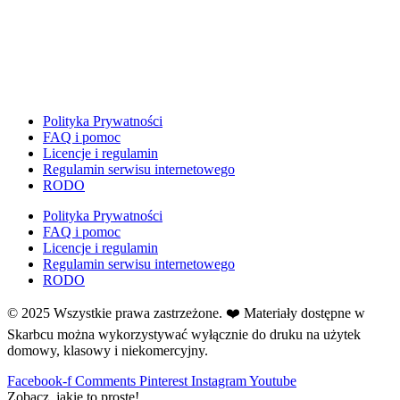
Dzień Ziemi
E
Ekologia
Emocje
F
Ferie
Polityka Prywatności
FAQ i pomoc
Fotobudka
Licencje i regulamin
G
Regulamin serwisu internetowego
Gazetki do druku
RODO
Girlandy
Polityka Prywatności
Girlandy na LATO
FAQ i pomoc
Licencje i regulamin
Grafomotoryka
Regulamin serwisu internetowego
Grinch
RODO
Gry
© 2025 Wszystkie prawa zastrzeżone. ❤️ Materiały dostępne w
↳ Dopasuj i opowiedź
Skarbcu można wykorzystywać wyłącznie do druku na użytek
↳ Ja mam kto ma
domowy, klasowy i niekomercyjny.
↳ Labirynt podłogowy
Facebook-f
Comments
Pinterest
Instagram
Youtube
↳ Puzzle
Zobacz, jakie to proste!