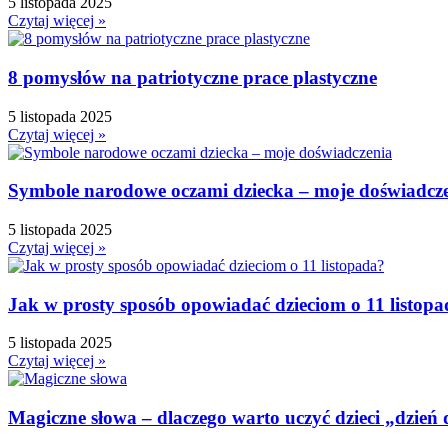
Dzień Ziemi
5 listopada 2025
Czytaj więcej »
E
Ekologia
Emocje
8 pomysłów na patriotyczne prace plastyczne
F
5 listopada 2025
Ferie
Czytaj więcej »
Fotobudka
G
Symbole narodowe oczami dziecka – moje doświadcz
Gazetki do druku
Girlandy
5 listopada 2025
Girlandy na LATO
Czytaj więcej »
Grafomotoryka
Grinch
Jak w prosty sposób opowiadać dzieciom o 11 listop
Gry
5 listopada 2025
↳ Dopasuj i opowiedź
Czytaj więcej »
↳ Ja mam kto ma
↳ Labirynt podłogowy
Magiczne słowa – dlaczego warto uczyć dzieci „dzień
↳ Puzzle
↳ Terenowe