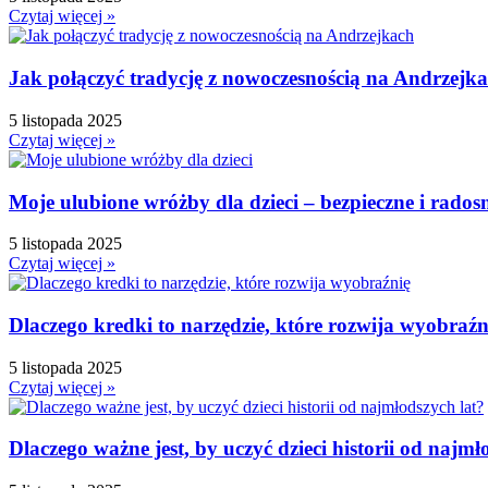
Dzień Dziewczynek
Czytaj więcej »
Dzień Dyni
Dzień Edukacji Narodowej
Jak połączyć tradycję z nowoczesnością na Andrzejk
Dzień Kobiet
5 listopada 2025
Dzień Kolorowej Skarpetki
Czytaj więcej »
Dzień Kota
Dzień kropki
Moje ulubione wróżby dla dzieci – bezpieczne i rados
Dzień Kubusia Puchatka
Dzień Mamy i Taty
5 listopada 2025
Czytaj więcej »
Dzień Nauczyciela
Dzień Pluszowego Misia
Dzień Postaci z bajek
Dlaczego kredki to narzędzie, które rozwija wyobraźn
Dzień Przedszkolaka
5 listopada 2025
Dzień Pszczoły
Czytaj więcej »
Dzień Świadomości Autyzmu
Dzień Walki z Depresją
Dlaczego ważne jest, by uczyć dzieci historii od najmł
Dzień Zdrowego Śniadania