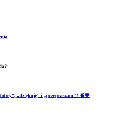
enia
ada?
 dobry”, „dziękuję” i „przepraszam”? 🧠🧡