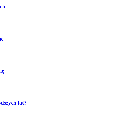
ach
ne
ię
odszych lat?