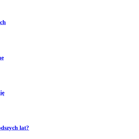
ach
ne
ię
odszych lat?