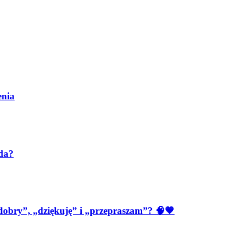
enia
ada?
 dobry”, „dziękuję” i „przepraszam”? 🧠🧡