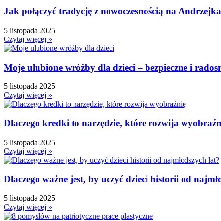
Jak połączyć tradycję z nowoczesnością na Andrzejk
5 listopada 2025
Czytaj więcej »
Moje ulubione wróżby dla dzieci – bezpieczne i rados
5 listopada 2025
Czytaj więcej »
Dlaczego kredki to narzędzie, które rozwija wyobraźn
5 listopada 2025
Czytaj więcej »
Dlaczego ważne jest, by uczyć dzieci historii od najmł
5 listopada 2025
Czytaj więcej »