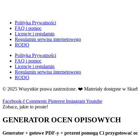
E
Ekologia
Emocje
Polityka Prywatności
F
FAQ i pomoc
Ferie
Licencje i regulamin
Regulamin serwisu internetowego
Fotobudka
RODO
G
Gazetki do druku
Polityka Prywatności
FAQ i pomoc
Girlandy
Licencje i regulamin
Girlandy na LATO
Regulamin serwisu internetowego
RODO
Grafomotoryka
Grinch
© 2025 Wszystkie prawa zastrzeżone. ❤️ Materiały dostępne w Ska
Gry
Facebook-f
Comments
Pinterest
Instagram
Youtube
↳ Dopasuj i opowiedź
Zobacz, jakie to proste!
↳ Ja mam kto ma
↳ Labirynt podłogowy
GENERATOR OCEN OPISOWYCH
↳ Puzzle
↳ Terenowe
Generator + gotowe PDF-y + prezent pomogą Ci przygotować ocen