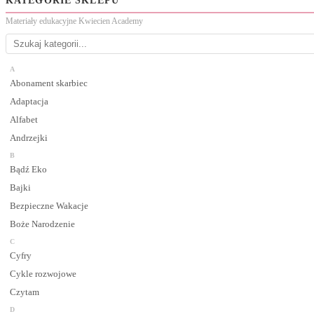
KATEGORIE SKLEPU
Materiały edukacyjne Kwiecien Academy
A
Abonament skarbiec
Adaptacja
Alfabet
Andrzejki
B
Bądź Eko
Bajki
Bezpieczne Wakacje
Boże Narodzenie
C
Cyfry
Cykle rozwojowe
Czytam
D