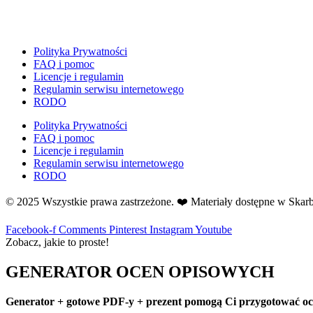
E
Ekologia
Emocje
Polityka Prywatności
F
FAQ i pomoc
Ferie
Licencje i regulamin
Regulamin serwisu internetowego
Fotobudka
RODO
G
Gazetki do druku
Polityka Prywatności
FAQ i pomoc
Girlandy
Licencje i regulamin
Girlandy na LATO
Regulamin serwisu internetowego
RODO
Grafomotoryka
Grinch
© 2025 Wszystkie prawa zastrzeżone. ❤️ Materiały dostępne w Ska
Gry
Facebook-f
Comments
Pinterest
Instagram
Youtube
↳ Dopasuj i opowiedź
Zobacz, jakie to proste!
↳ Ja mam kto ma
↳ Labirynt podłogowy
GENERATOR OCEN OPISOWYCH
↳ Puzzle
↳ Terenowe
Generator + gotowe PDF-y + prezent pomogą Ci przygotować ocen