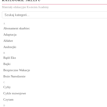
KATEGORIE SKLEPU
Materiały edukacyjne Kwiecien Academy
A
Abonament skarbiec
Adaptacja
Alfabet
Andrzejki
B
Bądź Eko
Bajki
Bezpieczne Wakacje
Boże Narodzenie
C
Cyfry
Cykle rozwojowe
Czytam
D