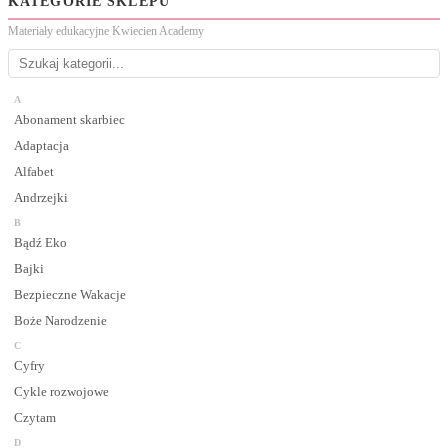
KATEGORIE SKLEPU
Materiały edukacyjne Kwiecien Academy
A
Abonament skarbiec
Adaptacja
Alfabet
Andrzejki
B
Bądź Eko
Bajki
Bezpieczne Wakacje
Boże Narodzenie
C
Cyfry
Cykle rozwojowe
Czytam
D