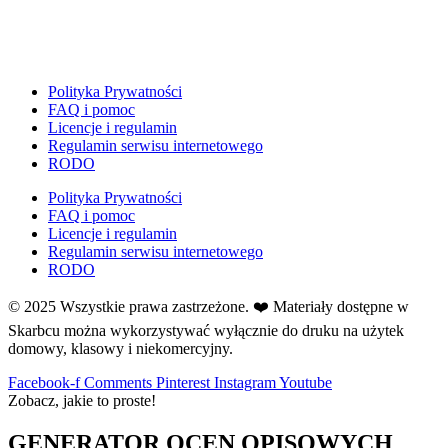
H
Halloween
J
Jesień
Polityka Prywatności
Język Angielski
FAQ i pomoc
K
Licencje i regulamin
Kalendarz
Regulamin serwisu internetowego
RODO
Kalendarz adwentowy
Kalendarze i planery
Polityka Prywatności
FAQ i pomoc
Karnawał
Licencje i regulamin
Kartki do odbijania
Regulamin serwisu internetowego
RODO
Karty Pracy
Karty ruchowe
© 2025 Wszystkie prawa zastrzeżone. ❤️ Materiały dostępne w
Kolorowanki
Skarbcu można wykorzystywać wyłącznie do druku na użytek
domowy, klasowy i niekomercyjny.
↳ Kolorowanki XXL
Kolory
Facebook-f
Comments
Pinterest
Instagram
Youtube
Kosmos
Zobacz, jakie to proste!
Kształty
GENERATOR OCEN OPISOWYCH