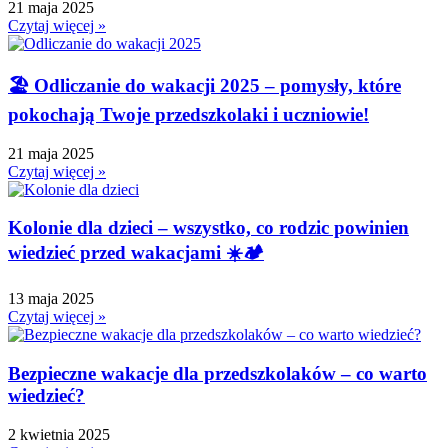
21 maja 2025
Dzień Dyni
Czytaj więcej »
Dzień Edukacji Narodowej
Dzień Kobiet
🏖️ Odliczanie do wakacji 2025 – pomysły, które
Dzień Kolorowej Skarpetki
pokochają Twoje przedszkolaki i uczniowie!
Dzień Kota
21 maja 2025
Dzień kropki
Czytaj więcej »
Dzień Kubusia Puchatka
Dzień Mamy i Taty
Kolonie dla dzieci – wszystko, co rodzic powinien
Dzień Nauczyciela
wiedzieć przed wakacjami ☀️🏕️
Dzień Pluszowego Misia
Dzień Postaci z bajek
13 maja 2025
Dzień Przedszkolaka
Czytaj więcej »
Dzień Pszczoły
Dzień Świadomości Autyzmu
Bezpieczne wakacje dla przedszkolaków – co warto
Dzień Walki z Depresją
wiedzieć?
Dzień Zdrowego Śniadania
2 kwietnia 2025
Dzień Ziemi