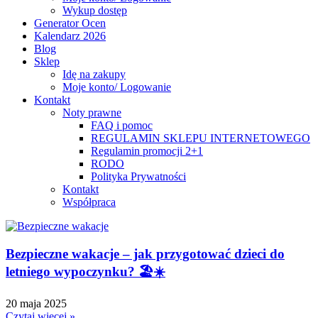
Wykup dostęp
Generator Ocen
Kalendarz 2026
Blog
Sklep
Idę na zakupy
Moje konto/ Logowanie
Kontakt
Noty prawne
FAQ i pomoc
REGULAMIN SKLEPU INTERNETOWEGO
Regulamin promocji 2+1
RODO
Polityka Prywatności
Kontakt
Współpraca
Bezpieczne wakacje – jak przygotować dzieci do
letniego wypoczynku? 🏖️☀️
20 maja 2025
Czytaj więcej »