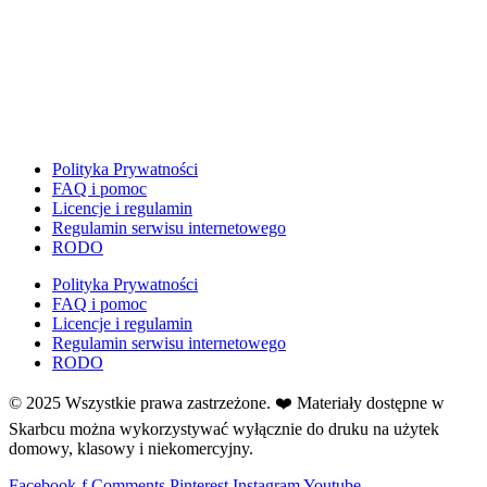
Dzień Ziemi
E
Ekologia
Emocje
F
Ferie
Polityka Prywatności
Fotobudka
FAQ i pomoc
Licencje i regulamin
G
Regulamin serwisu internetowego
Gazetki do druku
RODO
Girlandy
Polityka Prywatności
Girlandy na LATO
FAQ i pomoc
Grafomotoryka
Licencje i regulamin
Grinch
Regulamin serwisu internetowego
RODO
Gry
↳ Dopasuj i opowiedź
© 2025 Wszystkie prawa zastrzeżone. ❤️ Materiały dostępne w
↳ Ja mam kto ma
Skarbcu można wykorzystywać wyłącznie do druku na użytek
domowy, klasowy i niekomercyjny.
↳ Labirynt podłogowy
↳ Puzzle
Facebook-f
Comments
Pinterest
Instagram
Youtube