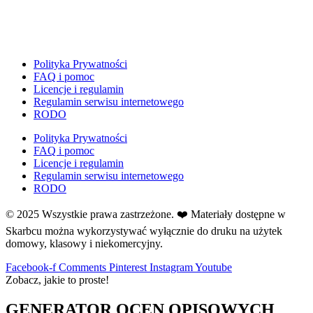
E
Ekologia
Emocje
F
Polityka Prywatności
Ferie
FAQ i pomoc
Licencje i regulamin
Fotobudka
Regulamin serwisu internetowego
G
RODO
Gazetki do druku
Polityka Prywatności
Girlandy
FAQ i pomoc
Girlandy na LATO
Licencje i regulamin
Regulamin serwisu internetowego
Grafomotoryka
RODO
Grinch
© 2025 Wszystkie prawa zastrzeżone. ❤️ Materiały dostępne w
Gry
Skarbcu można wykorzystywać wyłącznie do druku na użytek
↳ Dopasuj i opowiedź
domowy, klasowy i niekomercyjny.
↳ Ja mam kto ma
↳ Labirynt podłogowy
Facebook-f
Comments
Pinterest
Instagram
Youtube
Zobacz, jakie to proste!
↳ Puzzle
↳ Terenowe
GENERATOR OCEN OPISOWYCH