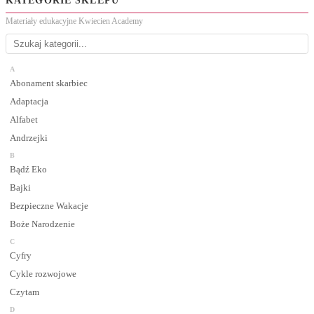
KATEGORIE SKLEPU
Materiały edukacyjne Kwiecien Academy
A
Abonament skarbiec
Adaptacja
Alfabet
Andrzejki
B
Bądź Eko
Bajki
Bezpieczne Wakacje
Boże Narodzenie
C
Cyfry
Cykle rozwojowe
Czytam
D