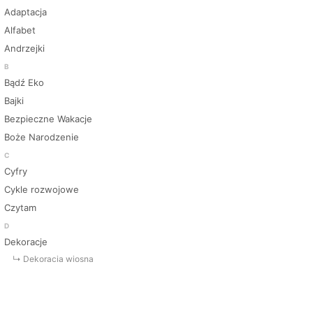
Adaptacja
Alfabet
Andrzejki
B
Bądź Eko
Bajki
Bezpieczne Wakacje
Boże Narodzenie
C
Cyfry
Cykle rozwojowe
Czytam
D
Dekoracje
↳ Dekoracja wiosna
↳ Dekoracje Jesień
↳ Dekoracje lato
↳ Dekoracje na drzwi