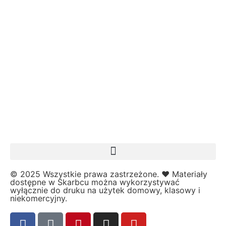
Fotobudka
G
Gazetki do druku
Girlandy
Girlandy na LATO
Grafomotoryka
Grinch
Gry
↳ Dopasuj i opowiedź
↳ Ja mam kto ma
↳ Labirynt podłogowy
↳ Puzzle
↳ Terenowe
© 2025 Wszystkie prawa zastrzeżone. ❤️ Materiały
H
dostępne w Skarbcu można wykorzystywać
Halloween
wyłącznie do druku na użytek domowy, klasowy i
niekomercyjny.
J
Jesień
Język Angielski