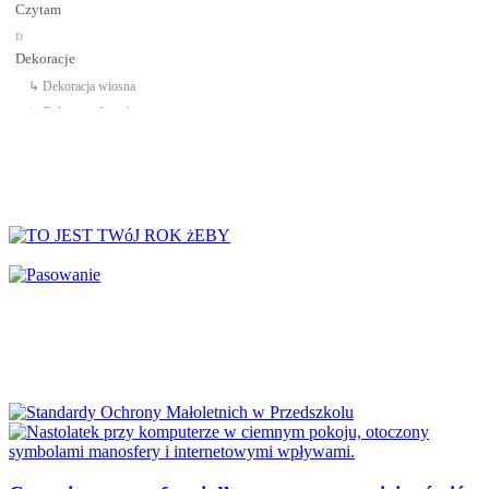
Czytam
D
Dekoracje
↳ Dekoracja wiosna
↳ Dekoracje Jesień
↳ Dekoracje lato
↳ Dekoracje na drzwi
↳ Dekoracje rozpoczęcie roku
↳ Dekoracje Zima
Dinozaury
Dni Tygodnia
Dni Typowe i Nietypowe
Dyplomy i certyfikaty
Dzień Babci
Dzień Babci i Dziadka
Dzień Bezpiecznego Internetu
Dzień Chłopaka
Dzień Dziadka