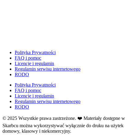
Dzień Zdrowego Śniadania
Dzień Ziemi
E
Ekologia
Emocje
F
Ferie
Polityka Prywatności
Fotobudka
FAQ i pomoc
G
Licencje i regulamin
Gazetki do druku
Regulamin serwisu internetowego
RODO
Girlandy
Girlandy na LATO
Polityka Prywatności
FAQ i pomoc
Grafomotoryka
Licencje i regulamin
Grinch
Regulamin serwisu internetowego
Gry
RODO
↳ Dopasuj i opowiedź
© 2025 Wszystkie prawa zastrzeżone. ❤️ Materiały dostępne w
↳ Ja mam kto ma
Skarbcu można wykorzystywać wyłącznie do druku na użytek
↳ Labirynt podłogowy
domowy, klasowy i niekomercyjny.
↳ Puzzle