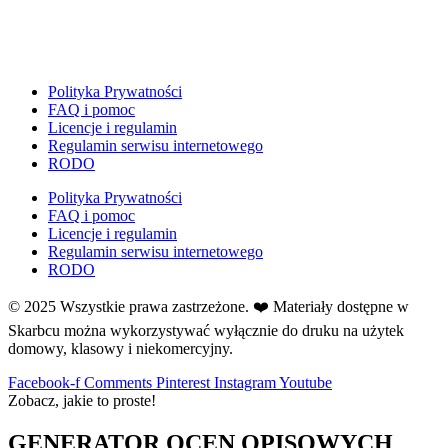
E
Ekologia
Emocje
F
Polityka Prywatności
Ferie
FAQ i pomoc
Licencje i regulamin
Fotobudka
Regulamin serwisu internetowego
G
RODO
Gazetki do druku
Polityka Prywatności
Girlandy
FAQ i pomoc
Girlandy na LATO
Licencje i regulamin
Regulamin serwisu internetowego
Grafomotoryka
RODO
Grinch
© 2025 Wszystkie prawa zastrzeżone. ❤️ Materiały dostępne w
Gry
Skarbcu można wykorzystywać wyłącznie do druku na użytek
↳ Dopasuj i opowiedź
domowy, klasowy i niekomercyjny.
↳ Ja mam kto ma
↳ Labirynt podłogowy
Facebook-f
Comments
Pinterest
Instagram
Youtube
Zobacz, jakie to proste!
↳ Puzzle
↳ Terenowe
GENERATOR OCEN OPISOWYCH