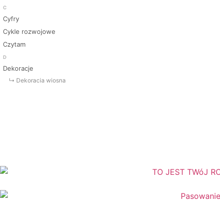
C
Cyfry
Cykle rozwojowe
Czytam
D
Dekoracje
↳ Dekoracja wiosna
↳ Dekoracje Jesień
↳ Dekoracje lato
↳ Dekoracje na drzwi
↳ Dekoracje rozpoczęcie roku
↳ Dekoracje Zima
Dinozaury
Dni Tygodnia
Dni Typowe i Nietypowe
Dyplomy i certyfikaty
Dzień Babci
Dzień Babci i Dziadka