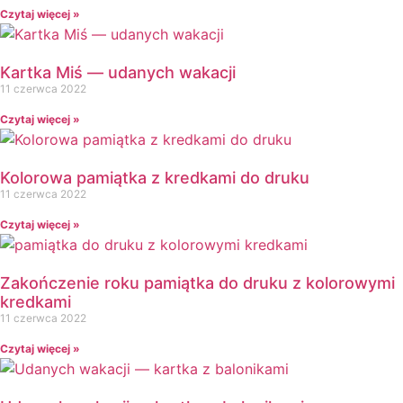
Czytaj więcej »
↳ Dopasuj i opowiedź
↳ Ja mam kto ma
↳ Labirynt podłogowy
Kartka Miś — udanych wakacji
↳ Puzzle
11 czerwca 2022
↳ Terenowe
Czytaj więcej »
H
Halloween
J
Kolorowa pamiątka z kredkami do druku
Jesień
11 czerwca 2022
Język Angielski
Czytaj więcej »
K
Kalendarz
Zakończenie roku pamiątka do druku z kolorowymi
Kalendarz adwentowy
kredkami
Kalendarze i planery
11 czerwca 2022
Karnawał
Czytaj więcej »
Kartki do odbijania
Karty Pracy
Karty ruchowe