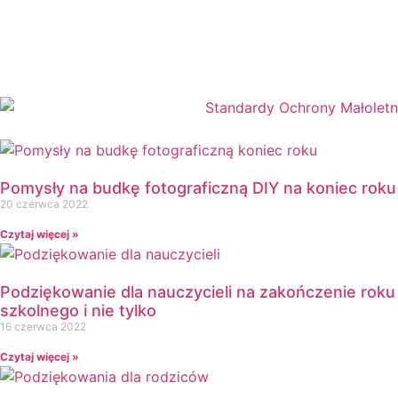
Dzień Bezpiecznego Internetu
Dzień Chłopaka
Dzień Dziadka
Dzień Dziecka
Dzień Dziewczynek
Dzień Dyni
Dzień Edukacji Narodowej
Dzień Kobiet
Pomysły na budkę fotograficzną DIY na koniec roku
Dzień Kolorowej Skarpetki
20 czerwca 2022
Dzień Kota
Czytaj więcej »
Dzień kropki
Dzień Kubusia Puchatka
Podziękowanie dla nauczycieli na zakończenie roku
Dzień Mamy i Taty
szkolnego i nie tylko
Dzień Nauczyciela
16 czerwca 2022
Dzień Pluszowego Misia
Czytaj więcej »
Dzień Postaci z bajek
Dzień Przedszkolaka