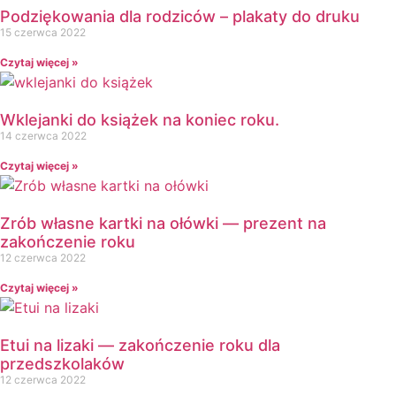
Dzień Pszczoły
Podziękowania dla rodziców – plakaty do druku
15 czerwca 2022
Dzień Świadomości Autyzmu
Dzień Walki z Depresją
Czytaj więcej »
Dzień Zdrowego Śniadania
Dzień Ziemi
Wklejanki do książek na koniec roku.
E
14 czerwca 2022
Ekologia
Czytaj więcej »
Emocje
F
Ferie
Zrób własne kartki na ołówki — prezent na
Fotobudka
zakończenie roku
12 czerwca 2022
G
Gazetki do druku
Czytaj więcej »
Girlandy
Girlandy na LATO
Etui na lizaki — zakończenie roku dla
Grafomotoryka
przedszkolaków
Grinch
12 czerwca 2022
Gry