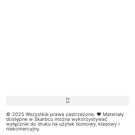
↳ Matematyka dla przedszkolaka
↳ Matematyka klamerkowa
↳ Matematyka klasa 1
↳ Tabliczka Mnożenia
Materiały grupowe
Mikołajki
Moja Rodzina
N
Nauka pisania i czytania
Nowy Rok
O
O mnie
Odliczanie do wakacji
Opaski
P
© 2025 Wszystkie prawa zastrzeżone. ❤️ Materiały
Pasowanie
dostępne w Skarbcu można wykorzystywać
↳ Magiczna akademia
wyłącznie do druku na użytek domowy, klasowy i
niekomercyjny.
↳ Pasowanie na ucznia